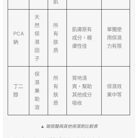
肌
天
然
所
肌膚原有
單獨使
PCA
保
有
成分，親
用保濕
鈉
濕
肤
膚性佳
力有限
因
质
子
保
所
質地清
濕
丁二
有
爽，幫助
保濕效
兼
醇
肤
其他成分
果中等
助
质
吸收
溶
▲ 玻尿酸與其他保濕劑比較表