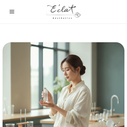
跳
至
主
要
內
容