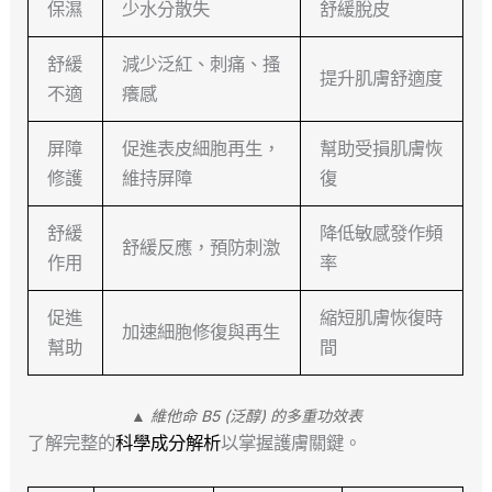
保濕
少水分散失
舒緩脫皮
舒緩
減少泛紅、刺痛、搔
提升肌膚舒適度
不適
癢感
屏障
促進表皮細胞再生，
幫助受損肌膚恢
修護
維持屏障
復
舒緩
降低敏感發作頻
舒緩反應，預防刺激
作用
率
促進
縮短肌膚恢復時
加速細胞修復與再生
幫助
間
▲ 維他命 B5 (泛醇) 的多重功效表
了解完整的
科學成分解析
以掌握護膚關鍵。