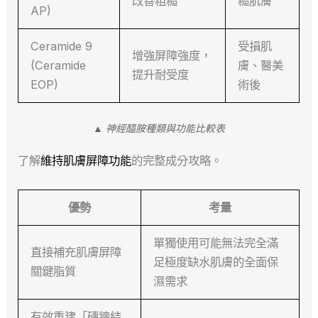
改善粗糙
糙肌膚
AP)
Ceramide 9
受損肌
增強屏障強度，
(Ceramide
膚、醫美
提升耐受度
EOP)
術後
▲ 神經醯胺種類與功能比較表
了解
維持肌膚屏障功能
的完整成分攻略。
優勢
考量
單獨使用可能無法完全滿
直接補充肌膚屏障
足極度缺水肌膚的全面保
關鍵脂質
濕需求
有效重建「磚牆結