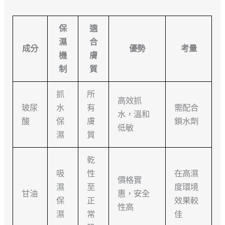
保
適
濕
合
成分
優勢
考量
機
膚
制
質
抓
所
高效抓
玻尿
水
有
需配合
水，溫和
酸
保
膚
鎖水劑
低敏
濕
質
乾
吸
性
在高濕
價格實
濕
至
度環境
甘油
惠，安全
保
正
效果較
性高
濕
常
佳