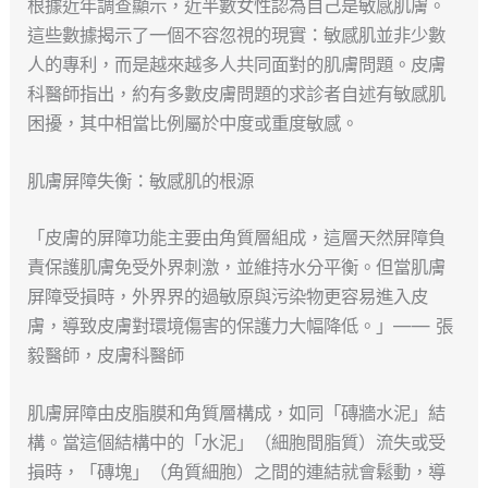
根據近年調查顯示，近半數女性認為自己是敏感肌膚。
這些數據揭示了一個不容忽視的現實：敏感肌並非少數
人的專利，而是越來越多人共同面對的肌膚問題。皮膚
科醫師指出，約有多數皮膚問題的求診者自述有敏感肌
困擾，其中相當比例屬於中度或重度敏感。
肌膚屏障失衡：敏感肌的根源
「皮膚的屏障功能主要由角質層組成，這層天然屏障負
責保護肌膚免受外界刺激，並維持水分平衡。但當肌膚
屏障受損時，外界界的過敏原與污染物更容易進入皮
膚，導致皮膚對環境傷害的保護力大幅降低。」—— 張
毅醫師，皮膚科醫師
肌膚屏障由皮脂膜和角質層構成，如同「磚牆水泥」結
構。當這個結構中的「水泥」（細胞間脂質）流失或受
損時，「磚塊」（角質細胞）之間的連結就會鬆動，導