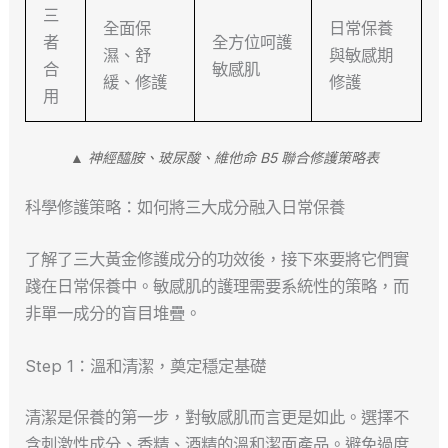
三
全面保
日常保養
者
全方位呵護
濕、舒
與敏感期
合
敏感肌
緩、修護
修護
用
▲ 神經醯胺、玻尿酸、維他命 B5 聯合修護策略表
科學修護策略：如何將三大成分融入日常保養
了解了三大黃金修護成分的功效後，接下來要將它們實
踐在日常保養中。敏感肌的護理需要系統性的策略，而
非單一成分的盲目堆疊。
Step 1：溫和清潔，奠定穩定基礎
清潔是保養的第一步，對敏感肌而言更是如此。選擇不
含刺激性成分、香精、酒精的溫和潔面產品。避免過度