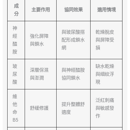
成
主要作用
協同效果
適用情境
分
神
與玻尿酸搭
乾燥脫皮
經
強化屏障
配形成鎖水
與屏障受
醯
與鎖水
網
損
胺
玻
缺水乾燥
深層保濕
與神經醯胺
尿
與細紋浮
與澎潤
協同鎖水
酸
現
維
泛紅刺痛
他
提升整體舒
舒緩修護
與敏感發
命
適度
作
B5