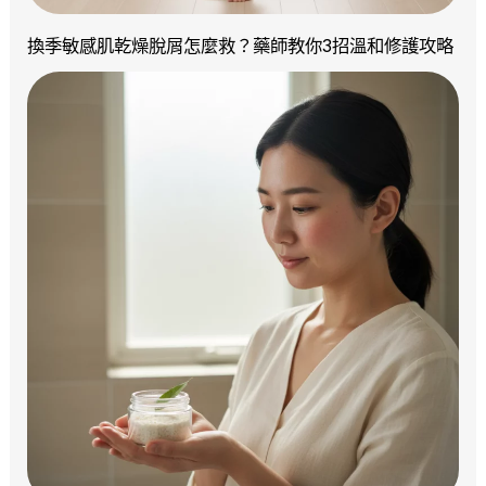
換季敏感肌乾燥脫屑怎麼救？藥師教你3招溫和修護攻略