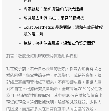
專家觀點：藥師與醫師的專業建議
敏感肌去角質 FAQ：常見問題解答
Éclat Aesthetics 品牌觀點：溫和有效是敏感
肌的唯一解
總結：擁抱健康肌膚，溫和去角質是關鍵
前言：敏感泛紅肌膚的去角質迷思與真相
站在鏡子前，看著自己泛紅的臉頰，你是否也曾有過這
樣的困擾？每當季節交替、氣溫變化，或是熬夜後，臉
部總是毫無預警地紅了起來，不僅影響妝容，更讓人感
到不自在。根據研究資料顯示，全球高達70%的女性認
為自己有敏感性肌膚問題，其中約60%在臉頰部位會出
現泛紅現象。這個數據說明，臉部敏感泛紅並非少數人
的困擾，而是許多人在日常保養中共同面臨的課題。