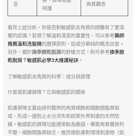
念
角質觀念
呵護
看完上述分析，你是否對敏感肌去角質的困難有了更深
層的認識？若想了解溫和清潔的重要性，可以參考
藥師
推薦溫和洗髮精
的選擇原則，從成分單純的概念出發。
另外，關於
換季臉乾脫屑
的舒緩方式，則可參考
換季臉
乾脫屑？敏感肌必學3大維護秘訣
。
了解敏感肌去角質的科學：成分與原理
什麼是肌膚屏障？它與敏感肌的關係
肌膚屏障主要由排列整齊的角質細胞和細胞間脂質組
成，形成一道防止水分流失和抵禦外界刺激的天然防
線。敏感肌的屏障功能通常較為脆弱，導致角質層排列
不整、細胞間脂質缺乏，進而使肌膚對環境刺激物（如