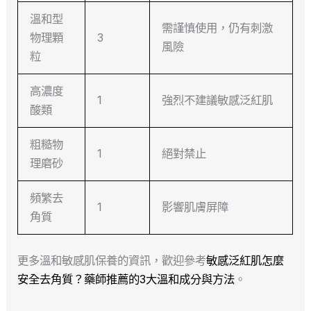
溫和型
需謹慎使用，仍有刺激
物理顆
3
風險
粒
高濃度
1
強烈不建議敏感泛紅肌
酸類
粗糙物
1
絕對禁止
理磨砂
頻繁去
1
影響肌膚屏障
角質
更多溫和敏感肌保養的資訊，歡迎參考
敏感泛紅肌怎麼
安全去角質？藥師推薦的3大溫和成分與方法
。