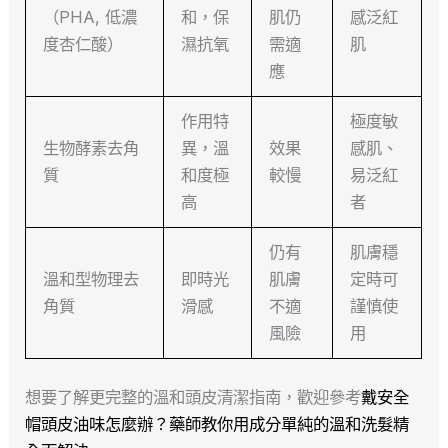
（PHA, 低濃
和，保
肌仍
感泛紅
度杏仁酸）
濕抗氧
需適
肌
應
作用特
極度敏
生物酵素去角
異，溫
效果
感肌、
質
和度極
較慢
易泛紅
高
者
仍有
肌膚穩
溫和型物理去
即時光
肌膚
定時可
角質
滑感
不適
謹慎使
風險
用
想要了解更完整的溫和頭皮清潔指南，歡迎參考
戴安全
帽頭皮油味怎麼辦？藥師教你用成分單純的溫和洗髮精