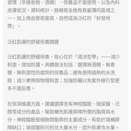
習慣（辛辣食物、酒精）、保養品不當使用，以及內科
皮膚狀況。資料統計，臉頰是全臉角質最薄的區域之
一，加上微血管密度高，自然成為泛紅的「好發地
帶」。
泛紅肌膚的舒緩保養關鍵
泛紅肌膚的舒緩保養，核心在於「減法哲學」——減少
刺激、增加防護。具體做法包括：選擇無酒精、無香
精、無刺激性防腐劑的保養品；避免使用過熱的水洗
臉；減少摩擦與物理刺激；加強防曬以免紫外線引發更
多不適反應。
在保濕維護方面，建議選擇含有神經醯胺、玻尿酸、泛
醇等成分的產品，幫助補充肌膚屏障所需的脂質與水
分。神經醯胺是細胞間脂質的主要成分，有助於填補屏
障缺口；玻尿酸則可抓住大量水分，提升肌膚含水量。