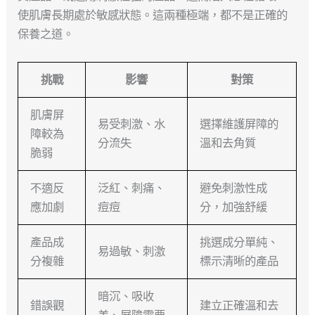
使肌膚長期處於敏感狀態。這兩種極端，都不是正確的
保養之道。
挑戰
影響
對策
肌膚屏
易受刺激、水
選擇維護屏障的
障較為
分流失
溫和去角質
脆弱
不適反
泛紅、刺痛、
避免刺激性成
應加劇
痘痘
分，加強舒緩
產品成
挑選成分單純、
易過敏、刺激
分複雜
標示清晰的產品
暗沉、吸收
錯誤觀
建立正確溫和去
差、屏障需要