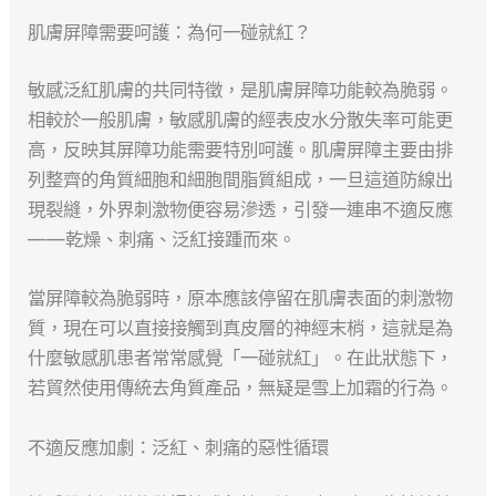
肌膚屏障需要呵護：為何一碰就紅？
敏感泛紅肌膚的共同特徵，是肌膚屏障功能較為脆弱。
相較於一般肌膚，敏感肌膚的經表皮水分散失率可能更
高，反映其屏障功能需要特別呵護。肌膚屏障主要由排
列整齊的角質細胞和細胞間脂質組成，一旦這道防線出
現裂縫，外界刺激物便容易滲透，引發一連串不適反應
——乾燥、刺痛、泛紅接踵而來。
當屏障較為脆弱時，原本應該停留在肌膚表面的刺激物
質，現在可以直接接觸到真皮層的神經末梢，這就是為
什麼敏感肌患者常常感覺「一碰就紅」。在此狀態下，
若貿然使用傳統去角質產品，無疑是雪上加霜的行為。
不適反應加劇：泛紅、刺痛的惡性循環