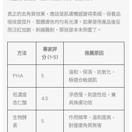
真正的去角質效果，應該是肌膚觸感變得柔細、保養品
吸收度提升、整體膚色均勻有光澤。如果使用產品後反
而泛紅加劇、刺痛難耐，那就是本末倒置了。
專家評
方法
推薦原因
分 (1-5)
溫和、保濕、抗氧化，
PHA
5
極適合敏感肌
低濃度
滲透慢，刺激性低，兼
4.5
杏仁酸
具煥膚功效
生物酵
作用精準，溫和度高，
5
素
對健康角質無害