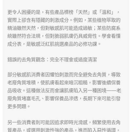
更令人困擾的是，有些產品標榜「天然」或「溫和」，
實際上卻含有隱藏的刺激成分。例如，某些植物萃取的
精油雖然天然，但對敏感肌可能造成過敏；某些防腐系
統雖然符合法規，但對脆弱肌膚仍具威脅性。學會看懂
成分表，是敏感泛紅肌挑選產品的必修功課。
錯誤的去角質觀念：完全不理會或過度清潔
部分敏感肌消費者因懼怕刺激而完全避免去角質，導致
老廢角質堆積，使肌膚看起來暗沉粗糙，影響後續保養
品吸收。這種做法反而會讓肌膚陷入另一種困境——老
廢角質堵塞毛孔、影響保養品滲透，長期下來可能引發
更多問題。
另一些消費者則可能因追求即時光滑感，頻繁使用去角
質產品，或選用刺激性強的產品，進而陷入惡性循環，