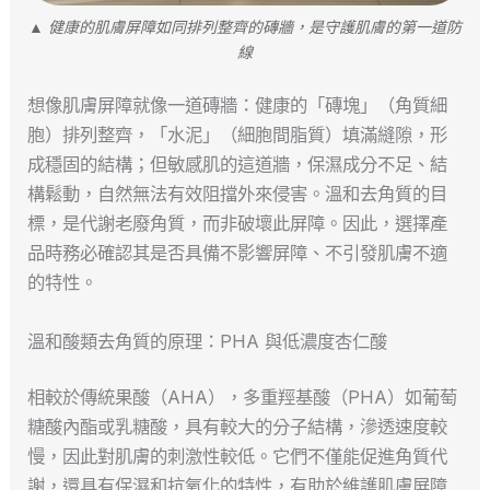
▲ 健康的肌膚屏障如同排列整齊的磚牆，是守護肌膚的第一道防
線
想像肌膚屏障就像一道磚牆：健康的「磚塊」（角質細
胞）排列整齊，「水泥」（細胞間脂質）填滿縫隙，形
成穩固的結構；但敏感肌的這道牆，保濕成分不足、結
構鬆動，自然無法有效阻擋外來侵害。溫和去角質的目
標，是代謝老廢角質，而非破壞此屏障。因此，選擇產
品時務必確認其是否具備不影響屏障、不引發肌膚不適
的特性。
溫和酸類去角質的原理：PHA 與低濃度杏仁酸
相較於傳統果酸（AHA），多重羥基酸（PHA）如葡萄
糖酸內酯或乳糖酸，具有較大的分子結構，滲透速度較
慢，因此對肌膚的刺激性較低。它們不僅能促進角質代
謝，還具有保濕和抗氧化的特性，有助於維護肌膚屏障