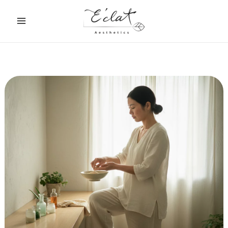
跳
至
主
要
內
容