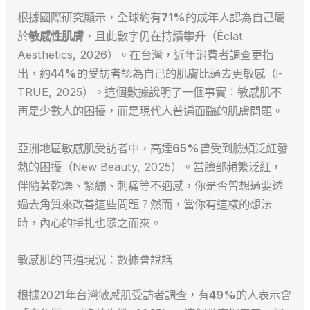
根據國際研究顯示，全球約有
71%
的成年人認為自己屬
於
敏感性肌膚
，且此數字仍在持續攀升（Éclat
Aesthetics, 2026）。在台灣，近年消費者調查更指
出，約
44%
的受訪者認為自己的肌膚比過去更敏感（i-
TRUE, 2025）。這個數據說明了一個事實：敏感肌不
再是少數人的困擾，而是現代人普遍面臨的肌膚問題。
亞洲地區敏感肌受訪者中，高達
65%
曾受到臉頰泛紅發
熱的困擾（New Beauty, 2025）。當臉部頻繁泛紅，
伴隨著乾燥、緊繃、刺痛等不適感，你是否曾想過要透
過去角質來改善這些問題？然而，當你有這樣的想法
時，內心的掙扎也隨之而來。
敏感肌的普遍現況：數據會說話
根據2021年台灣敏感肌受訪者調查，有
49%
的人表示會