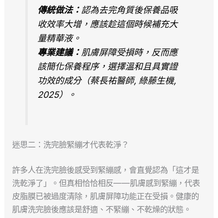
傳統做法：
認為去完角質後保養品吸
收效率大增，應該趁這個時候補充大
量精華液。
專業建議：
肌膚屏障受損時，反而應
該簡化保養程序，選擇溫和且具實證
功效的成分（蔡長祐醫師, 綠藤生機,
2025）。
迷思二：洗完臉緊繃才代表乾淨？
許多人在洗完臉後感受到緊繃感，會直覺認為「這才是
洗乾淨了」。但真相恰恰相反——肌膚感到緊繃，代表
皮脂膜已被過度清除，肌膚屏障功能正在受損。健康的
肌膚洗完臉後應該是舒適、不緊繃、不乾燥的狀態。