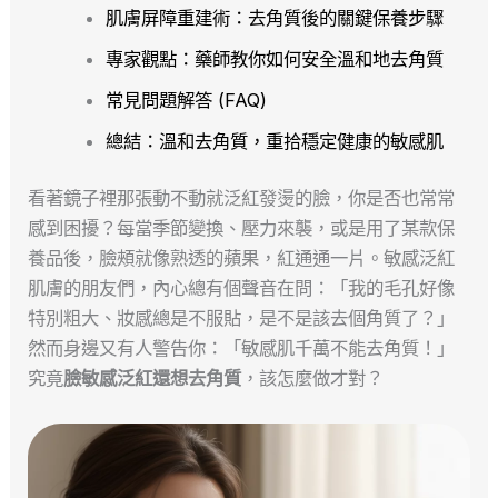
肌膚屏障重建術：去角質後的關鍵保養步驟
專家觀點：藥師教你如何安全溫和地去角質
常見問題解答 (FAQ)
總結：溫和去角質，重拾穩定健康的敏感肌
看著鏡子裡那張動不動就泛紅發燙的臉，你是否也常常
感到困擾？每當季節變換、壓力來襲，或是用了某款保
養品後，臉頰就像熟透的蘋果，紅通通一片。敏感泛紅
肌膚的朋友們，內心總有個聲音在問：「我的毛孔好像
特別粗大、妝感總是不服貼，是不是該去個角質了？」
然而身邊又有人警告你：「敏感肌千萬不能去角質！」
究竟
臉敏感泛紅還想去角質
，該怎麼做才對？