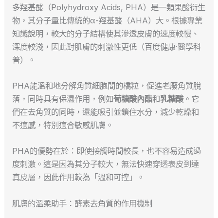
多羥基酸（Polyhydroxy Acids, PHA）是一類果酸衍生
物，其分子量比傳統的α-羥基酸（AHA）大。根據專業
知識說明，較大的分子結構使其滲透皮膚的速度較慢、
深度較淺，因此對肌膚的刺激性更低（百度健康·醫學科
普）。
PHA能溫和地分解角質細胞間的橋粒，促進老廢角質脫
落，同時具有保濕作用，例如
葡糖酸內酯
和
乳糖酸
。它
們在去角質的同時，還能吸引並鎖住水分，減少乾燥和
不適感，特別適合敏感肌膚。
PHA的優勢在於：即使接觸時間較長，也不容易造成過
度刺激。這是因為其分子較大，無法快速穿透表皮到達
真皮層，因此作用較為「溫和可控」。
肌膚的溫柔助手：酵素去角質的作用機制