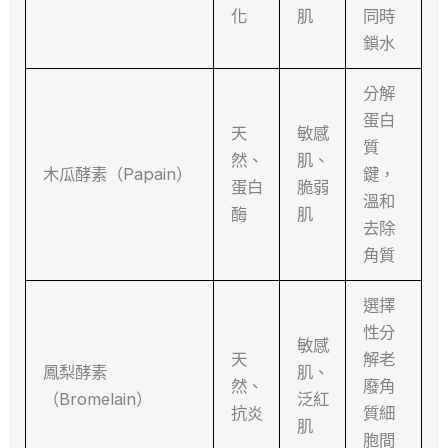
化
肌
同時
鎖水
分解
蛋白
天
敏感
質
然、
肌、
木瓜酵素（Papain）
鍵，
蛋白
脆弱
溫和
酶
肌
去除
角質
選擇
性分
敏感
天
解老
鳳梨酵素
肌、
然、
廢角
（Bromelain）
泛紅
抗炎
質細
肌
胞間