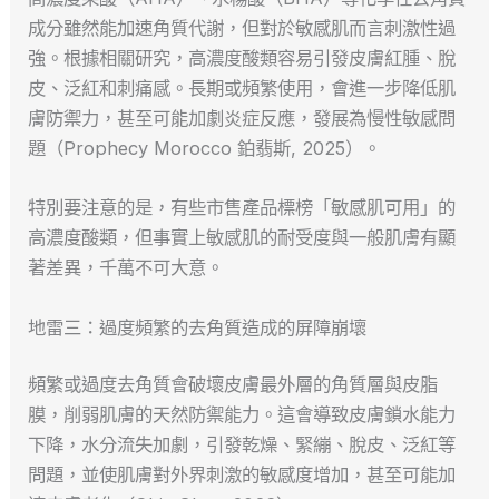
成分雖然能加速角質代謝，但對於敏感肌而言刺激性過
強。根據相關研究，高濃度酸類容易引發皮膚紅腫、脫
皮、泛紅和刺痛感。長期或頻繁使用，會進一步降低肌
膚防禦力，甚至可能加劇炎症反應，發展為慢性敏感問
題（Prophecy Morocco 鉑翡斯, 2025）。
特別要注意的是，有些市售產品標榜「敏感肌可用」的
高濃度酸類，但事實上敏感肌的耐受度與一般肌膚有顯
著差異，千萬不可大意。
地雷三：過度頻繁的去角質造成的屏障崩壞
頻繁或過度去角質會破壞皮膚最外層的角質層與皮脂
膜，削弱肌膚的天然防禦能力。這會導致皮膚鎖水能力
下降，水分流失加劇，引發乾燥、緊繃、脫皮、泛紅等
問題，並使肌膚對外界刺激的敏感度增加，甚至可能加