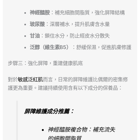
神經醯胺
：補充細胞間脂質，強化屏障結構
玻尿酸
：深層補水，提升肌膚含水量
甘油
：鎖住水分，防止經皮水分散失
泛醇（維生素B5）
：舒緩保濕，促進肌膚修護
步驟三：強化屏障，重建健康肌底
對於
敏感泛紅肌
而言，日常的屏障維護比偶爾的密集修
護更為重要。建議持續使用含有以下成分的保養品：
屏障維護成分推薦：
神經醯胺複合物：補充流失
的細胞間脂質