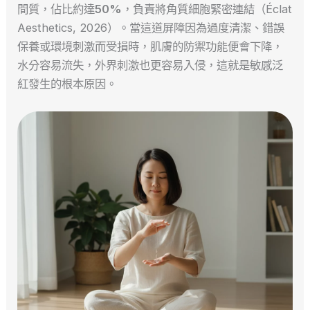
間質，佔比約達
50%
，負責將角質細胞緊密連結（Éclat
Aesthetics, 2026）。當這道屏障因為過度清潔、錯誤
保養或環境刺激而受損時，肌膚的防禦功能便會下降，
水分容易流失，外界刺激也更容易入侵，這就是敏感泛
紅發生的根本原因。