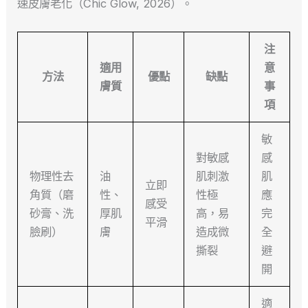
速皮膚老化（Chic Glow, 2026）。
注
適用
意
方法
優點
缺點
膚質
事
項
敏
對敏感
感
物理性去
油
肌刺激
肌
立即
角質（磨
性、
性極
應
感受
砂膏、洗
厚肌
高，易
完
平滑
臉刷）
膚
造成微
全
撕裂
避
開
適