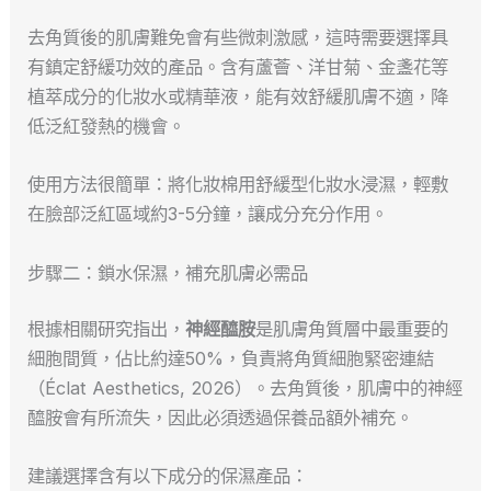
去角質後的肌膚難免會有些微刺激感，這時需要選擇具
有鎮定舒緩功效的產品。含有蘆薈、洋甘菊、金盞花等
植萃成分的化妝水或精華液，能有效舒緩肌膚不適，降
低泛紅發熱的機會。
使用方法很簡單：將化妝棉用舒緩型化妝水浸濕，輕敷
在臉部泛紅區域約3-5分鐘，讓成分充分作用。
步驟二：鎖水保濕，補充肌膚必需品
根據相關研究指出，
神經醯胺
是肌膚角質層中最重要的
細胞間質，佔比約達50%，負責將角質細胞緊密連結
（Éclat Aesthetics, 2026）。去角質後，肌膚中的神經
醯胺會有所流失，因此必須透過保養品額外補充。
建議選擇含有以下成分的保濕產品：