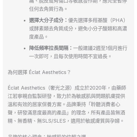
痛、脫皮或有傷口等敏感發作期，應完全暫停
任何去角質行為。
選擇大分子成分：
優先選擇多羥基酸（PHA）
或酵素類去角質成分，避免小分子酸類和高濃
度產品。
降低頻率拉長間隔：
一般建議2週至1個月進行
一次即可，且每次使用時間不宜過長。
為何選擇 Éclat Aesthetics？
Éclat Aesthetics（奢光之源）成立於2020年，由藥師
江若寧親自監製研發，致力於為敏感肌與問題肌膚提供
溫和有效的居家保養方案。品牌秉持「聆聽消費者心
聲，研發滿意度最高的產品」的理念，所有產品皆無酒
精、無香精、無SLS/SLES，適用於敏感膚質與孕婦。