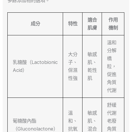
多餘添加物的選項。
適合
作用
成分
特性
肌膚
機制
溫和
分解
大分
敏感
橋
乳糖酸（Lactobionic
子、
肌、
粒，
Acid）
保濕
乾性
促進
性強
肌
角質
代謝
舒緩
溫
敏感
代謝
葡糖酸內酯
和、
肌、
老廢
（Gluconolactone）
抗氧
混合
角質