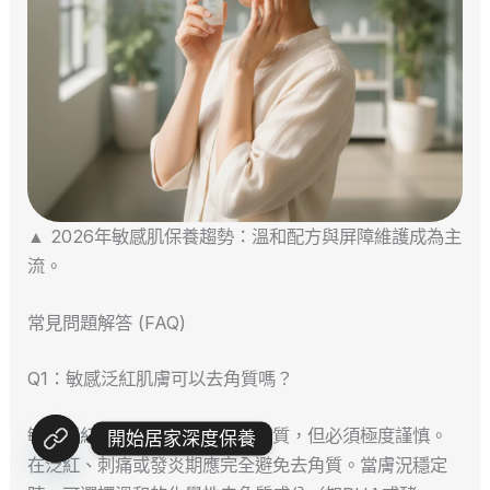
▲ 2026年敏感肌保養趨勢：溫和配方與屏障維護成為主
流。
常見問題解答 (FAQ)
Q1：敏感泛紅肌膚可以去角質嗎？
敏感泛紅肌膚並非完全不能去角質，但必須極度謹慎。
開始居家深度保養
在泛紅、刺痛或發炎期應完全避免去角質。當膚況穩定