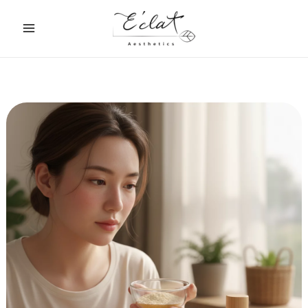
跳
至
主
要
內
容