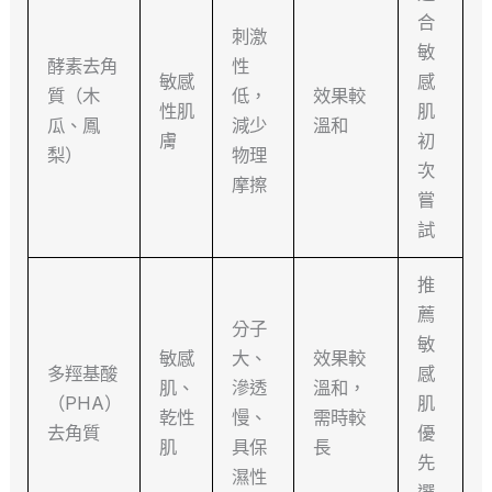
合
刺激
敏
酵素去角
性
敏感
感
質（木
低，
效果較
性肌
肌
瓜、鳳
減少
溫和
膚
初
梨）
物理
次
摩擦
嘗
試
推
薦
分子
敏
敏感
大、
效果較
多羥基酸
感
肌、
滲透
溫和，
（PHA）
肌
乾性
慢、
需時較
去角質
優
肌
具保
長
先
濕性
選