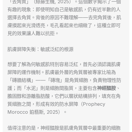
「去角質」（綠藤生機, 2025）。這個數字揭示了一個
有趣的現象：即使明知自己是敏感肌，仍有近半數的人
選擇去角質。背後的原因不難理解——去完角質後，肌
膚摸起來光滑透亮，毛孔看起來也細緻了，這種立即可
見的效果讓人難以抗拒。
肌膚屏障失衡：敏感泛紅的根源
想要了解為何敏感肌特別容易泛紅，首先必須認識肌膚
屏障的運作機制。肌膚最外層的角質層被專家比喻為
「磚牆結構」——「磚塊」是角質細胞，負責物理性防
護；而「水泥」則是細胞間脂質，主要包含
神經醯胺
、
膽固醇和游離脂肪酸，它們以層狀結構排列，填充在角
質細胞之間，形成有效的防水屏障（Prophecy
Morocco 鉑翡斯, 2025）。
值得注意的是，神經醯胺是肌膚角質層中最重要的細胞