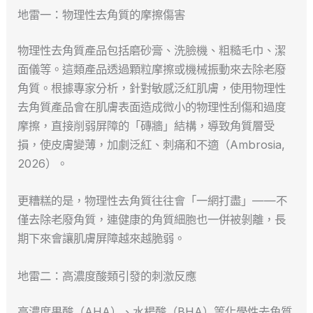
地雷一：物理性去角質的摩擦傷害
物理性去角質產品包括磨砂膏、洗臉機、粗糙毛巾、潔
面儀等。這類產品透過顆粒摩擦或機械振動來去除老廢
角質。根據專家分析，針對敏感泛紅肌膚，使用物理性
去角質產品會在肌膚表面造成微小的物理性刮傷和過度
摩擦，直接削弱屏障的「磚牆」結構，導致角質層受
損，使皮膚變薄，加劇泛紅、刺痛和不適（Ambrosia,
2026）。
更糟糕的是，物理性去角質往往會「一網打盡」——不
僅去除老廢角質，連健康的角質細胞也一併被剝離，長
期下來會讓肌膚屏障越來越脆弱。
地雷二：高濃度酸類引發的刺激反應
高濃度果酸（AHA）、水楊酸（BHA）等化學性去角質