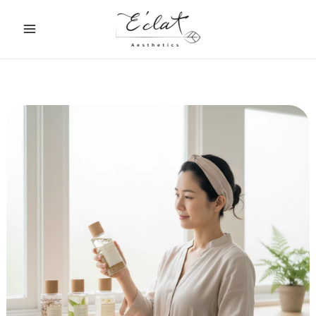
跳
至
主
要
內
容