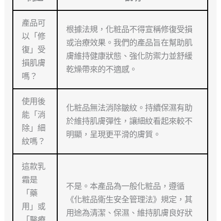
產品可
根據法規，化粧品不得宣稱修復受損
以「修
或治療效果。我們的產品旨在幫助肌
復」受
膚維持健康狀態、強化防禦力並舒緩
損肌膚
乾燥帶來的不適感。
嗎？
使用後
化粧品無法消除皺紋。持續保濕有助
能「消
於維持肌膚彈性，讓細紋看起來較不
除」細
明顯，呈現更平滑的膚質。
紋嗎？
這款乳
霜是
不是。本產品為一般化粧品，遵循
「藥
《化粧品衛生安全管理法》規定，其
用」或
用途為清潔、保濕、維持肌膚良好狀
「醫療