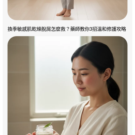
換季敏感肌乾燥脫屑怎麼救？藥師教你3招溫和修護攻略