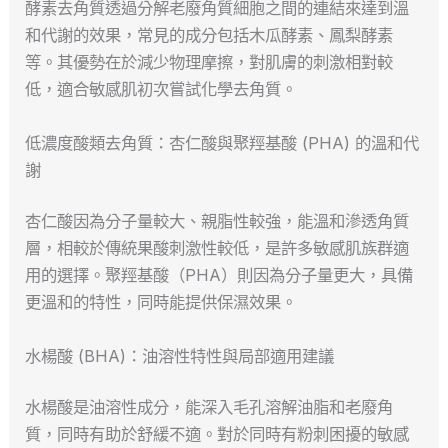
酵素去角質透過分解老廢角質細胞之間的連結來達到溫
和代謝的效果，常見的成分包括木瓜酵素、鳳梨酵素
等。其優勢在於減少物理摩擦，對肌膚的刺激相對較
低，適合敏感肌初次嘗試化學去角質。
低濃度酸類去角質：杏仁酸與聚羥基酸 (PHA) 的溫和代
謝
杏仁酸因為分子量較大、親脂性較強，能溫和滲透角質
層，相較於傳統果酸刺激性較低，是許多敏感肌族群適
用的選擇。聚羥基酸（PHA）則因為分子量更大，具備
更溫和的特性，同時能提供保濕效果。
水楊酸 (BHA)：油溶性特性與局部適用建議
水楊酸是油溶性成分，能深入毛孔溶解油脂和老廢角
質，同時有助於舒緩不適。對於同時有粉刺困擾的敏感