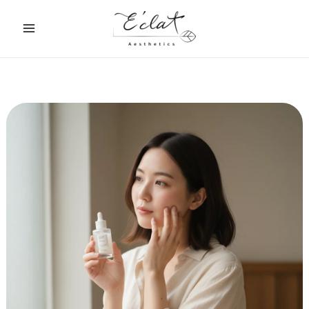
跳
至
主
要
內
容