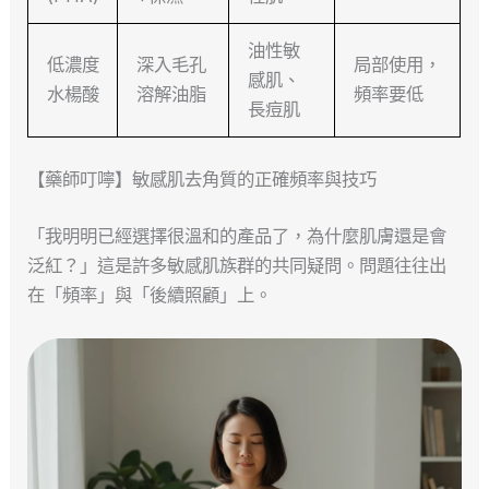
油性敏
低濃度
深入毛孔
局部使用，
感肌、
水楊酸
溶解油脂
頻率要低
長痘肌
【藥師叮嚀】敏感肌去角質的正確頻率與技巧
「我明明已經選擇很溫和的產品了，為什麼肌膚還是會
泛紅？」這是許多敏感肌族群的共同疑問。問題往往出
在「頻率」與「後續照顧」上。