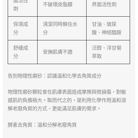
面活性
不破壞皮脂膜
界面活性劑
劑
保濕成
清潔同時鎖住水
甘油、玻尿
分
分
酸、神經醯胺
舒緩成
泛醇、洋甘菊
安撫肌膚不適
分
萃取
告別物理性磨砂：認識溫和化學去角質成分
物理性磨砂顆粒會在肌膚表面造成摩擦與微損傷，對敏
感肌的負擔極大。取而代之的，是利用化學作用溫和溶
解老廢角質的方式，更能滿足肌膚的需求。
酵素去角質：溫和分解老廢角質