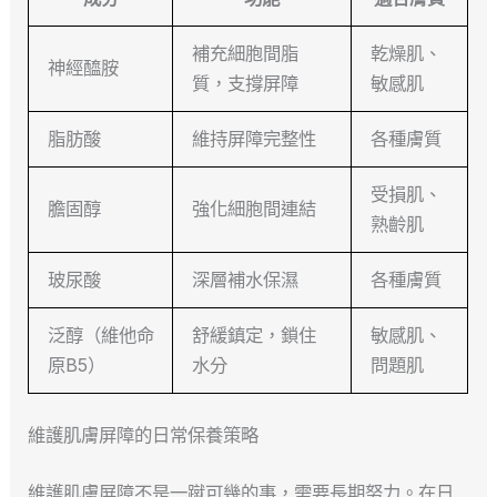
補充細胞間脂
乾燥肌、
神經醯胺
質，支撐屏障
敏感肌
脂肪酸
維持屏障完整性
各種膚質
受損肌、
膽固醇
強化細胞間連結
熟齡肌
玻尿酸
深層補水保濕
各種膚質
泛醇（維他命
舒緩鎮定，鎖住
敏感肌、
原B5）
水分
問題肌
維護肌膚屏障的日常保養策略
維護肌膚屏障不是一蹴可幾的事，需要長期努力。在日