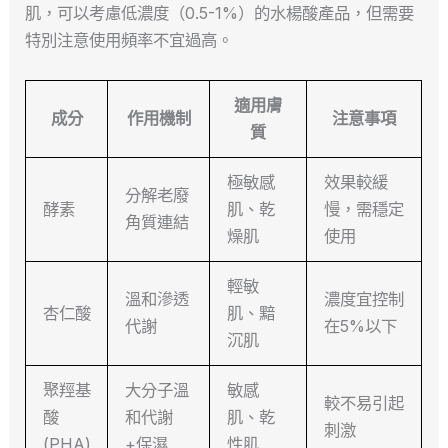
肌，可以考慮低濃度（0.5-1%）的水楊酸產品，但需要
特別注意使用頻率不宜過高。
適用膚
成分
作用機制
注意事項
質
極敏感
效果較緩
分解老廢
酵素
肌、乾
慢，需穩定
角質連結
燥肌
使用
輕敏
溫和滲透
濃度宜控制
杏仁酸
肌、黯
代謝
在5%以下
沉肌
聚羥基
大分子溫
敏感
較不易引起
酸
和代謝
肌、乾
刺激
(PHA)
+保濕
性肌