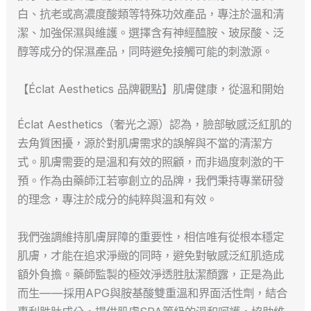
白、抗老或高濃度酸類等特殊功效產品，專注於溫和清
潔、加強保濕與維護。選擇含有神經醯胺、玻尿酸、泛
醇等成分的保濕產品，同時避免接觸可能的刺激源。
【Éclat Aesthetics 品牌觀點】肌膚健康，從溫和開始
Éclat Aesthetics（奢光之源）認為，臉部敏感泛紅肌的
去角質困擾，源於對肌膚需求的誤解與不當的清潔方
式。肌膚需要的是溫和有效的照顧，而非過度刺激的干
預。作為由藥師江若寧創立的品牌，我們秉持專業研發
的理念，專注於成分的純粹與溫和有效。
我們強調維持肌膚屏障的重要性，相信唯有從根本穩定
肌膚，才能在追求淨緻的同時，避免對敏感泛紅肌造成
額外負擔。藥師監製的極效淨透胜肽潔顏露，正是為此
而生——採用APG與胺基酸雙重溫和界面活性劑，結合