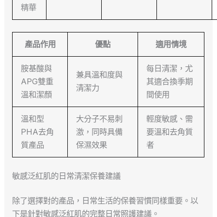
精華
產品作用
優點
適用情境
胺基酸與
每日清潔，尤
兼具溫和度與
APG雙重
其適合換季期
清潔力
溫和潔顏
間使用
溫和型
大分子不易刺
輕度敏感、需
PHA去角
激，同時具備
要溫和去角質
質產品
保濕效果
者
敏感泛紅肌的日常清潔保養建議
除了選擇對的產品，日常生活的保養習慣同樣重要。以
下是針對敏感泛紅肌的完整日常照護建議。