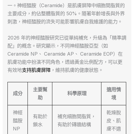
一。神經醯胺（Ceramide）是肌膚屏障中細胞間脂質的
主要成分，約佔整體脂質的 50%。隨著年齡增長與外界
刺激，神經醯胺的流失可能影響肌膚自我維護的能力。
2026 年的神經醯胺研究已從單純補充，升級為「精準調
配」的概念。研究顯示，不同神經醯胺亞型（如
Ceramide NP、 Ceramide AP、 Ceramide EOP）在
肌膚功能中扮演不同角色，透過黃金比例配方，可以更
有效地
支持肌膚屏障
，維持肌膚的健康狀態。
主要幫
適用情
成分
科學原理
助
境
神經
乾燥脫
有助於
補充細胞間脂質，
醯胺
皮、肌
鎖水
有助於磚牆結構
NP
膚不適