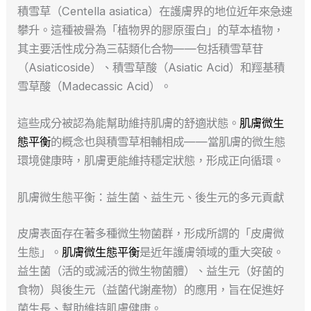
積雪草（Centella asiatica）在護膚界的地位近年來急速
攀升。這種被譽為「植物界的膠原蛋白」的草本植物，
其主要活性成分為三萜類化合物——包括積雪草苷
（Asiaticoside）、積雪草酸（Asiatic Acid）和羥基積
雪草酸（Madecassic Acid）。
這些成分被認為能幫助維持肌膚的舒適狀態。
肌膚微生
態平衡
的概念也與積雪草相輔相成——當肌膚的微生態
環境健康時，肌膚更能維持穩定狀態，形成正向循環。
肌膚微生態平衡：益生菌、益生元、後生元的多元貢獻
皮膚表面存在著多種微生物菌群，形成所謂的「皮膚微
生態」。
肌膚微生態平衡
是近年護膚領域的重大突破。
益生菌（活的或滅活的微生物菌體）、益生元（好菌的
食物）與後生元（益菌代謝產物）的應用，旨在促進好
菌生長、幫助維持肌膚健康。