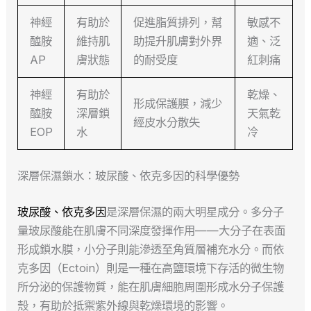
神經
有助於
促進脂質排列，幫
敏感不
醯胺
維持肌
助提升肌膚對外界
適、泛
AP
膚狀態
的耐受度
紅刺痛
神經
有助於
乾燥、
形成保護膜，減少
醯胺
深層鎖
天氣乾
經皮水分散失
EOP
水
冷
深層保濕鎖水：玻尿酸、依克多因的科學優勢
玻尿酸、依克多因
是深層保濕的兩大明星成分。多分子
量玻尿酸能在肌膚不同深度發揮作用——大分子在表面
形成鎖水膜，小分子則能滲透至角質層補充水分。而依
克多因（Ectoin）則是一種在高鹽環境下存活的微生物
所分泌的保護物質，能在肌膚細胞周圍形成水分子保護
殼，有助於抵禦紫外線與乾燥環境的影響。