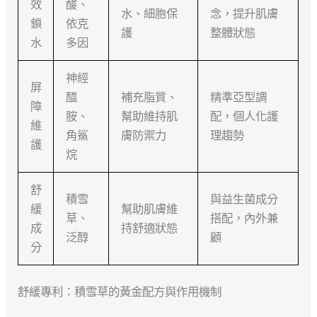
效
酸、
水、細胞保
念，提升肌膚
鎖
依克
護
整體狀態
水
多因
神經
屏
醯
補充脂質、
精準亞型調
障
胺、
幫助維持肌
配，個人化護
維
角鯊
膚防禦力
理趨勢
護
烷
舒
積雪
與益生菌成分
緩
幫助肌膚維
草、
搭配，內外兼
成
持舒適狀態
泛醇
顧
分
舒緩專利：積雪草的黃金配方與作用機制