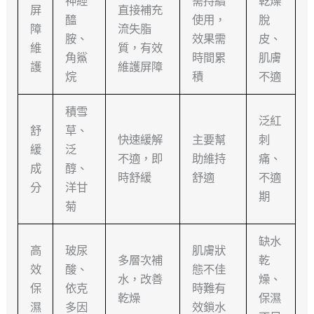
神經
需持續
乾燥
屏
直接補充
醯
使用，
脫
障
流失脂
胺、
效果需
皮、
維
質，有效
角鯊
時間累
肌膚
護
維護屏障
烷
積
不適
積雪
泛紅
舒
草、
快速緩解
主要幫
刺
緩
泛
不適，即
助維持
痛、
成
醇、
時舒緩
舒適
不適
分
洋甘
期
菊
缺水
高
玻尿
肌膚狀
多層次補
乾
效
酸、
態不佳
水，改善
燥、
保
依克
時難有
乾燥
保濕
濕
多因
效鎖水