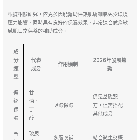
根據相關研究，依克多因能幫助保護肌膚細胞免受環境
壓力影響，同時具有良好的保濕效果，非常適合做為敏
感肌日常保養的輔助成分。
成
分
代表
2026年發展趨
作用機制
類
成分
勢
型
傳
甘
仍是基礎配
統
油、
吸濕保濕
方，但需搭配
保
丁二
其他成分
濕
醇
高
玻尿
多層次補
結合微生態概