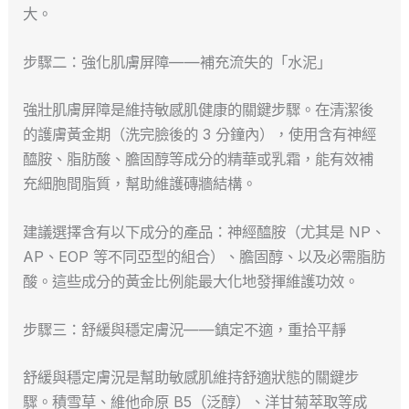
大。
步驟二：強化肌膚屏障——補充流失的「水泥」
強壯肌膚屏障是維持敏感肌健康的關鍵步驟。在清潔後
的護膚黃金期（洗完臉後的 3 分鐘內），使用含有神經
醯胺、脂肪酸、膽固醇等成分的精華或乳霜，能有效補
充細胞間脂質，幫助維護磚牆結構。
建議選擇含有以下成分的產品：神經醯胺（尤其是 NP、
AP、EOP 等不同亞型的組合）、膽固醇、以及必需脂肪
酸。這些成分的黃金比例能最大化地發揮維護功效。
步驟三：舒緩與穩定膚況——鎮定不適，重拾平靜
舒緩與穩定膚況是幫助敏感肌維持舒適狀態的關鍵步
驟。積雪草、維他命原 B5（泛醇）、洋甘菊萃取等成