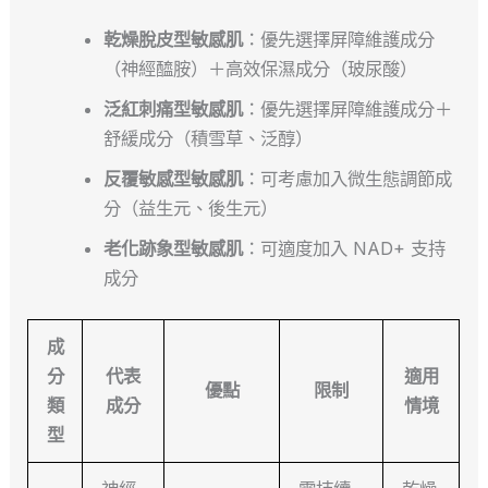
乾燥脫皮型敏感肌
：優先選擇屏障維護成分
（神經醯胺）＋高效保濕成分（玻尿酸）
泛紅刺痛型敏感肌
：優先選擇屏障維護成分＋
舒緩成分（積雪草、泛醇）
反覆敏感型敏感肌
：可考慮加入微生態調節成
分（益生元、後生元）
老化跡象型敏感肌
：可適度加入 NAD+ 支持
成分
成
分
代表
適用
優點
限制
類
成分
情境
型