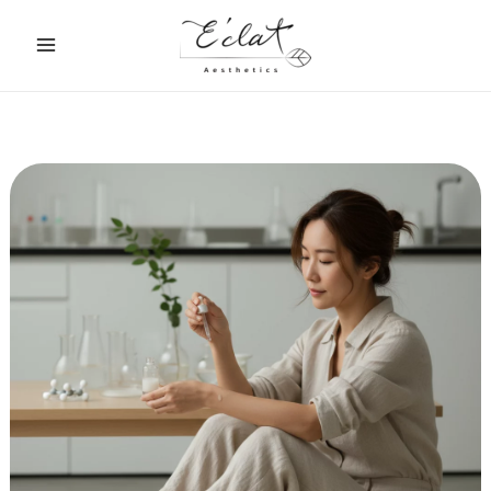
跳
至
主
要
內
容