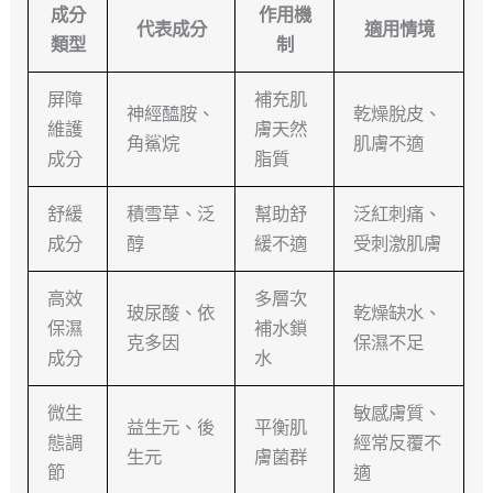
成分
作用機
代表成分
適用情境
類型
制
屏障
補充肌
神經醯胺、
乾燥脫皮、
維護
膚天然
角鯊烷
肌膚不適
成分
脂質
舒緩
積雪草、泛
幫助舒
泛紅刺痛、
成分
醇
緩不適
受刺激肌膚
高效
多層次
玻尿酸、依
乾燥缺水、
保濕
補水鎖
克多因
保濕不足
成分
水
微生
敏感膚質、
益生元、後
平衡肌
態調
經常反覆不
生元
膚菌群
節
適