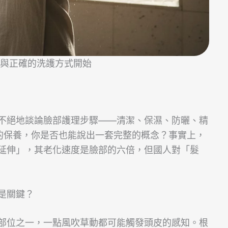
態與正確的洗護方式開始
不絕地談論臉部護理步驟——清潔、保濕、防曬、精
的保養，你是否也能說出一套完整的概念？事實上，
延伸」，其老化速度是臉部的六倍，但國人對「髮
是關鍵？
部位之一，一點風吹草動都可能觸發頭皮的感知。根