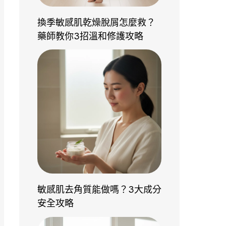
換季敏感肌乾燥脫屑怎麼救？
藥師教你3招溫和修護攻略
敏感肌去角質能做嗎？3大成分
安全攻略