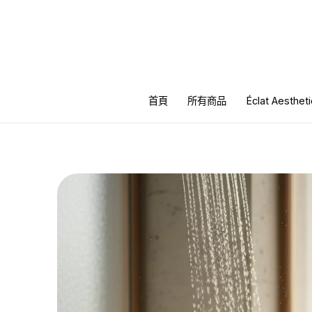
跳
至
主
要
內
首頁
所有商品
Éclat Aesth
容