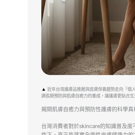
▲
近年台灣護膚品推薦與皮膚保養趨勢走向「個
調長期預防與肌膚自癒力的養成，讓護膚更貼合生
揭開肌膚自癒力與預防性護膚的科學真
台灣消費者對於skincare的知識普
炸下，真正能落實全面性皮膚健康力的