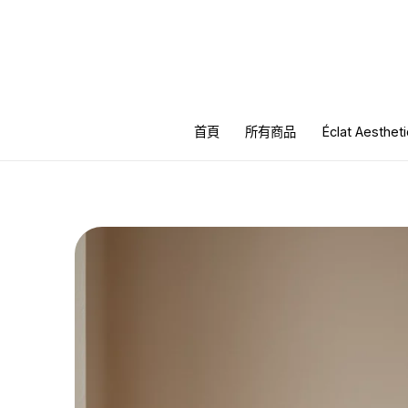
跳
至
主
要
內
首頁
所有商品
Éclat Aesth
容