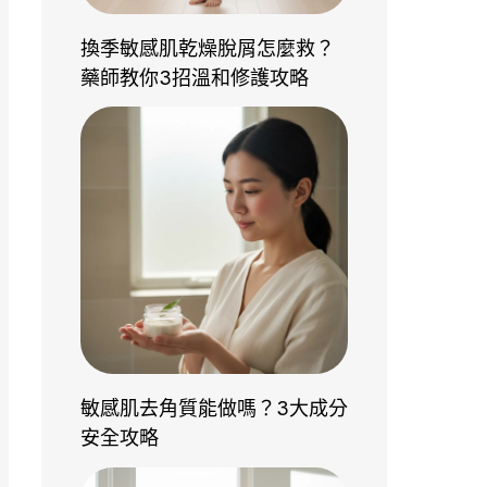
換季敏感肌乾燥脫屑怎麼救？
藥師教你3招溫和修護攻略
敏感肌去角質能做嗎？3大成分
安全攻略