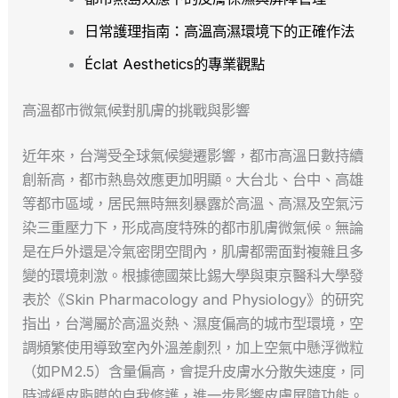
日常護理指南：高溫高濕環境下的正確作法
Éclat Aesthetics的專業觀點
高溫都市微氣候對肌膚的挑戰與影響
近年來，台灣受全球氣候變遷影響，都市高溫日數持續
創新高，都市熱島效應更加明顯。大台北、台中、高雄
等都市區域，居民無時無刻暴露於高溫、高濕及空氣污
染三重壓力下，形成高度特殊的都市肌膚微氣候。無論
是在戶外還是冷氣密閉空間內，肌膚都需面對複雜且多
變的環境刺激。根據德國萊比錫大學與東京醫科大學發
表於《Skin Pharmacology and Physiology》的研究
指出，台灣屬於高溫炎熱、濕度偏高的城市型環境，空
調頻繁使用導致室內外溫差劇烈，加上空氣中懸浮微粒
（如PM2.5）含量偏高，會提升皮膚水分散失速度，同
時減緩皮脂膜的自我修護，進一步影響皮膚屏障功能。