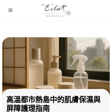
跳
至
主
要
內
容
高溫都市熱島中的肌膚保濕與
屏障護理指南