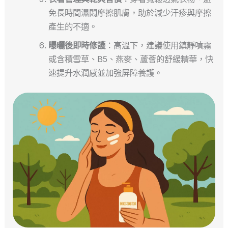
免長時間濕悶摩擦肌膚，助於減少汗疹與摩擦
產生的不適。
曝曬後即時修護
：高溫下，建議使用鎮靜噴霧
或含積雪草、B5、燕麥、蘆薈的舒緩精華，快
速提升水潤感並加強屏障養護。