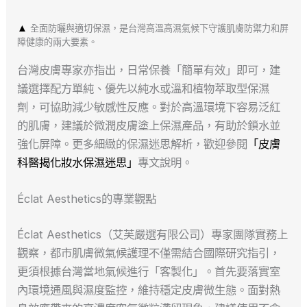
▲
全面防曬與適切保濕，是台灣高溫高濕氣候下守護肌膚防禦力和屏
障健康的兩大要素。
台灣皮膚專家亦指出，日常保養「簡單有效」即可，建
議選擇配方單純、優先以純水或溫和植物萃取型保濕
劑，可協助減少敏感性反應。對於高溫環境下容易泛紅
的肌膚，建議於微潤皮膚塗上保濕產品，有助於鎖水並
強化屏障。更多細緻的保濕迷思解析，歡迎參閱
「皮膚
科醫揭化妝水保濕迷思」
專文說明。
Éclat Aesthetics的專業觀點
Éclat Aesthetics（艾芙嚴選有限公司）專家團隊實務上
觀察，都市肌膚微氣候護理不僅需結合國際研究指引，
更須根據台灣當地氣候進行「客製化」。首先要落實室
內環境通風與濕度監控，維持穩定皮膚微生態。面對熱