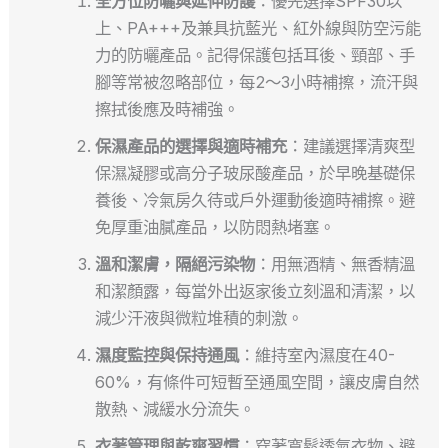
全方位防曬與延伸防護
：優先選擇SPF30以
上、PA+++及兼具抗藍光、紅外線與防空污能
力的防曬產品。記得保護包括耳後、頸部、手
腳等常被忽略部位，每2～3小時補擦，流汗與
擦拭後應及時補強。
保濕產品的選擇與適時補充
：建議選擇清爽型
保濕凝膠或高分子玻尿酸產品，於早晚基礎保
養後、冷氣房久待或戶外運動後適時補擦。避
免厚重油膩產品，以防悶熱堵塞。
溫和潔膚，隔絕污染物
：用無酒精、無香精溫
和潔顏露，每當外出返家後立刻溫和清潔，以
減少汗液與微粒堆積的刺激。
濕度監控與保持通風
：維持室內濕度在40-
60%，有條件可短暫至通風空間，讓皮膚自然
散熱、減緩水分流失。
衣著管理與乾爽習慣
：穿著寬鬆透氣衣物、避