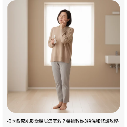
換季敏感肌乾燥脫屑怎麼救？藥師教你3招溫和修護攻略