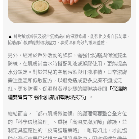
▲
針對敏感膚質及複合氣候設計的保濕修護，能強化皮膚自我防禦，
協助都市族群應對環境壓力，享受溫和高效的護理體驗。
另外，經常於戶外活動的族群，需強化防曬與保濕雙重
防線，在肌膚尚含水時搭配乳液或凝膠使用，更能提高
水分鎖定。對於常見的空氣污染與汗液堆積，日常潔膚
需注重溫和低敏配方，以避免造成更多皮膚不適或泛
紅。更多防曬、保濕與潔淨步驟的關聯請參閱
「保濕防
曬雙管齊下 強化肌膚屏障護理技巧」
。
總結而言，「都市肌膚微氣候」的護理需要整合全方位
的「科學環境管理」、重視「高溫皮膚屏障」維護，並
制定具適應性的「皮膚護理策略」，唯有如此，才能協
助台灣都市居民從根本守護肌膚健康，因應極端氣候帶