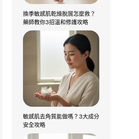
換季敏感肌乾燥脫屑怎麼救？
藥師教你3招溫和修護攻略
敏感肌去角質能做嗎？3大成分
安全攻略