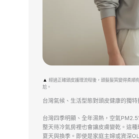
▲
經過正確頭皮護理流程後，頭髮髮質變得柔順
尬。
台灣氣候、生活型態對頭皮健康的獨特
台灣四季明顯、全年濕熱，空氣PM2.
整天待冷氣房裡也會讓皮膚變乾。這種
夏天與換季。即使是家庭主婦或資深O