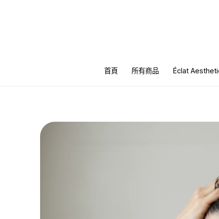
跳
至
主
要
內
首頁
所有商品
Éclat Aesth
容