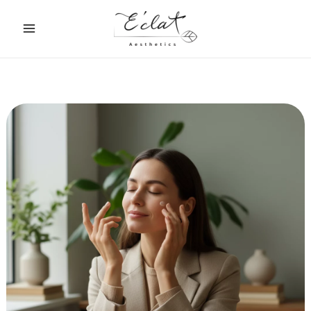
跳
至
主
要
內
容