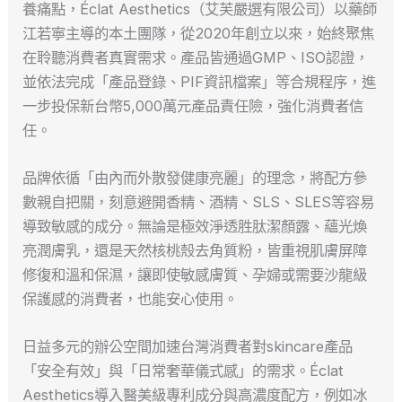
養痛點，Éclat Aesthetics（艾芙嚴選有限公司）以藥師
江若寧主導的本土團隊，從2020年創立以來，始終聚焦
在聆聽消費者真實需求。產品皆通過GMP、ISO認證，
並依法完成「產品登錄、PIF資訊檔案」等合規程序，進
一步投保新台幣5,000萬元產品責任險，強化消費者信
任。
品牌依循「由內而外散發健康亮麗」的理念，將配方參
數親自把關，刻意避開香精、酒精、SLS、SLES等容易
導致敏感的成分。無論是極效淨透胜肽潔顏露、蘊光煥
亮潤膚乳，還是天然核桃殼去角質粉，皆重視肌膚屏障
修復和溫和保濕，讓即使敏感膚質、孕婦或需要沙龍級
保護感的消費者，也能安心使用。
日益多元的辦公空間加速台灣消費者對skincare產品
「安全有效」與「日常奢華儀式感」的需求。Éclat
Aesthetics導入醫美級專利成分與高濃度配方，例如冰