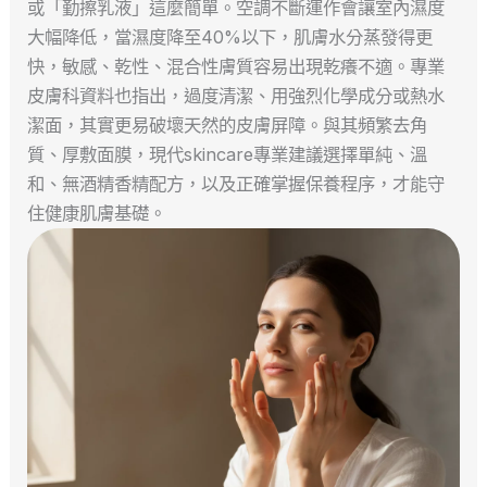
或「勤擦乳液」這麼簡單。空調不斷運作會讓室內濕度
大幅降低，當濕度降至40%以下，肌膚水分蒸發得更
快，敏感、乾性、混合性膚質容易出現乾癢不適。專業
皮膚科資料也指出，過度清潔、用強烈化學成分或熱水
潔面，其實更易破壞天然的皮膚屏障。與其頻繁去角
質、厚敷面膜，現代skincare專業建議選擇單純、溫
和、無酒精香精配方，以及正確掌握保養程序，才能守
住健康肌膚基礎。