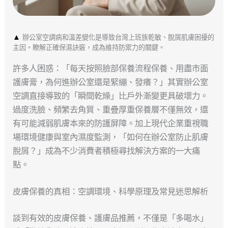
▲
辦公室空調病和溫差變化是導致台灣上班族乾敏、脫屑肌膚困擾的
主因。瞭解正確保濕訣竅，成為維持防禦力的關鍵。
許多人困惑：「每天按照臉部保養流程保養、用盡市面
護膚膏，為何進辦公室還是緊繃、發癢？」其實辦公室
空調直接導致的「瞬間乾燥」比戶外漸變更具破壞力。
過度洗臉、頻繁去角質、重疊厚重保養層不僅無效，還
有可能減弱肌膚本來的防護屏障。加上現代企業重視職
場環境健康與室內濕度監測，「如何在辦公室防止肌膚
脫屑？」成為不少消費者積極尋找解決方案的一大痛
點。
皮膚保養的真相：空調環境、科學原理及常見迷思解析
談到有效的皮膚保養、護膚品推薦，不僅是「多喝水」