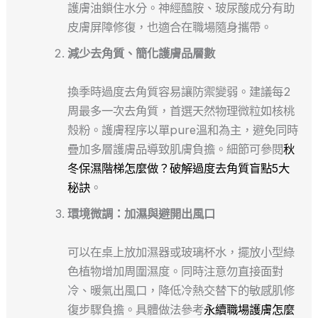
護膚油鎖住水分。神經醯胺、玻尿酸成分有助
皮膚屏障修復，也適合在職場隨身攜帶。
減少去角質、簡化護膚品層數
換季時過度去角質容易讓防禦變弱。建議每2
周最多一次去角質，首選天然物理微粒如核桃
殼粉。護膚程序以單pure溫和為主，避免同時
疊加多層護膚品導致肌膚負擔。細節可參閱
秋
冬保濕階梯怎麼做？破解過度去角質盲點5大
秘訣
。
環境微調：加濕與避開出風口
可以在桌上放加濕器或玻璃杯水，擺放小型綠
色植物增加周圍濕度。同時注意勿直接面對
冷、暖氣出風口，降低冷熱交替下的敏感肌修
復步驟負擔。具體做法參考
永續職場護膚怎麼