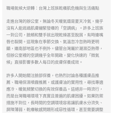
職場氣候大逆轉：台灣上班族乾癢肌危機與生活痛點
走進台灣的辦公室，無論冬天暖氣還是夏天冷氣，幾乎
沒有人能逃過肌膚繃緊發癢的「空調病」。許多上班族
一到公司，臉頰和雙手就出現乾燥甚至脫屑，有時連嘴
唇也裂開。這現象在季節交換、氣溫忽冷忽熱時更明
顯，連南部地區也不例外。儘管台灣屬於潮濕亞熱帶，
但辦公室裡的空調幾乎全年開啟，變化快速的「微氣
候」直接影響多數人每日的皮膚保養成效。
許多人開始關注臉部保養，也熱烈討論各種護膚品推
薦、職場保濕噴霧推薦，或護膚油的實用性，尋找專適
應冷、暖氣頻繁切換的有效保養品。這絕非一時流行，
而是台灣職場環境下真實且普遍的肌膚困擾。如果防禦
措施不到位，長時間的空調環境容易讓肌膚水分流失、
屏障薄弱，乾癢敏感問題形成惡性循環，甚至需要調整