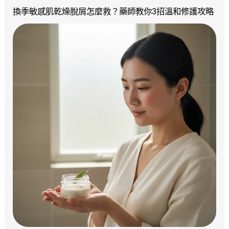
換季敏感肌乾燥脫屑怎麼救？藥師教你3招溫和修護攻略