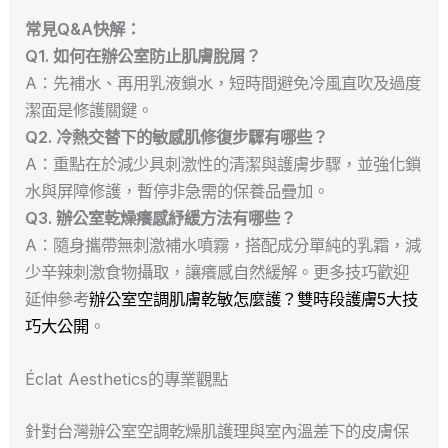
常見Q&A快解：
Q1. 如何在辦公室防止肌膚脫屑？
A：先補水、再用乳液鎖水，短時間避免冷風直吹及過度
潔面是修護關鍵。
Q2. 冷熱交替下的敏感肌修復步驟有哪些？
A：重點在於減少具刺激性的清潔與護膚步驟，並強化鎖
水與屏障修護，暫停非急需的保養品疊加。
Q3. 辦公室乾燥癢感紓緩方法有哪些？
A：隨身攜帶無刺激補水噴霧，搭配成分單純的乳霜，減
少辛辣刺激食物攝取，讓癢感自然緩解。更多技巧歡迎
延伸參考
辦公室空調肌膚乾敏怎麼護？雙時段護膚5大技
巧大公開
。
Éclat Aesthetics的專業觀點
針對台灣辦公室空調乾燥肌護理與室內溫差下的皮膚保