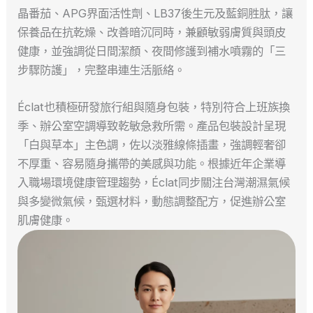
晶番茄、APG界面活性劑、LB37後生元及藍銅胜肽，讓
保養品在抗乾燥、改善暗沉同時，兼顧敏弱膚質與頭皮
健康，並強調從日間潔顏、夜間修護到補水噴霧的「三
步驟防護」，完整串連生活脈絡。
Éclat也積極研發旅行組與隨身包裝，特別符合上班族換
季、辦公室空調導致乾敏急救所需。產品包裝設計呈現
「白與草本」主色調，佐以淡雅線條插畫，強調輕奢卻
不厚重、容易隨身攜帶的美感與功能。根據近年企業導
入職場環境健康管理趨勢，Éclat同步關注台灣潮濕氣候
與多變微氣候，甄選材料，動態調整配方，促進辦公室
肌膚健康。