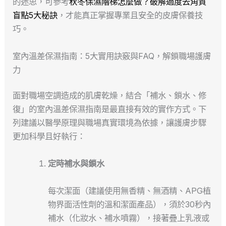
的迷思，可參考
秋冬保濕階梯怎麼做？破解過度去角質
盲點5大秘訣
，才能真正掌握專業且安全的皮膚保養技
巧。
室內溫差保濕指南：5大實用訣竅與FAQ，解鎖職場護膚
力
面對職場空調造成的肌膚乾燥，結合「補水、鎖水、修
復」的室內溫差保濕指南是最直接有效的實作方式。下
列建議以醫學原理與職場真實環境為依據，讓護膚步驟
更加科學且好執行：
定時補水與鎖水
每次潔面（建議使用無香精、無酒精、APG植
物界面活性劑的溫和潔面產品），須於30秒內
補水（化妝水、補水噴霧），接著疊上乳液或