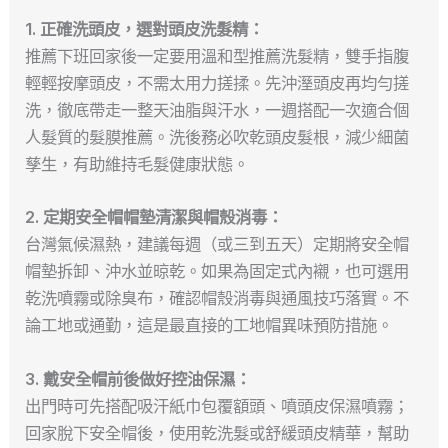
1. 正確洗頭皮，選對頭皮洗髮精：
推薦下班回家後一定要用溫和型推薦洗髮精，雙手指腹
輕輕按摩頭皮，不需太用力搓揉。先沖溼頭皮再均勻搓
洗，徹底帶走一整天油脂與汗水，一週搭配一次適合個
人髮質的髮膜推薦。洗後務必吹乾頭皮髮根，減少細菌
孳生，有助維持毛髮健康狀態。
2. 定期安全帽帽墊清潔與帽殼消毒：
台灣氣候濕熱，建議每週（或三到五天）定期將安全帽
帽墊拆卸、沖水並晾乾。如果為固定式內襯，也可選用
乾洗噴霧或除臭布，確認帽殼消毒與通風技巧落實。不
論工地或通勤，這是最直接的工地帽異味預防措施。
3. 戴安全帽前後做好控油保濕：
出門時可先搭配吸汗紙巾包覆額頭、噴頭皮保濕噴霧；
回家脫下安全帽後，使用乾洗髮或舒緩頭皮精華，幫助