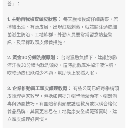
善」：
1. 主動自我檢查頭皮狀態：
每天脫帽後請仔細觀察，若
持續出油、有頭皮屑、出現紅癢刺激，就該關注頭皮細
菌滋生防治。工地族群、外勤人員要常常留意這些警
訊，及早採取頭皮保養措施。
2. 黃金30分鐘洗護原則：
台灣濕熱氣候下，建議脫帽/
流汗後30分鐘內就洗頭皮，這時能徹底沖掉汗液油脂。
吹乾頭皮也能減少不適，幫助晚上安穩入眠。
3. 企業推動員工頭皮護理教育：
有些公司已經每季請頭
皮護理專家教學，包括如何提升帽墊清潔頻率、帽殼消
毒與通風技巧。有團體參與頭皮護理教育或採購合格保
養品品牌，其實更容易在工地健康安全規範落實時，建
立頭皮護理好習慣。