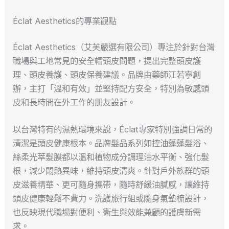
Éclat Aesthetics的專業觀點
Éclat Aesthetics（艾芙嚴選有限公司）專注於針對台灣
職場與工地常見的安全帽頭皮問題，提出完整頭皮護
理、頭皮養護、頭皮保養建議。品牌由藥師江若寧創
辦，主打「溫和有效」並堅持配方安全，特別為敏感頭
皮和長時間在外工作的朋友設計。
以台灣特有的濕熱環境來說，Éclat專家特別強調日常的
清潔是頭皮健康根本。品牌髮品系列如控油蓬蓬髮浴、
絲柔光萃髮膜都以溫和植物成分調理油水平衡、強化髮
根，減少悶熱異味，維持頭皮清爽。針對戶外族群的頭
皮滋養精華、更可隨身攜帶，隨時舒緩油膩感，讓維持
頭皮健康輕鬆不費力。洗護旅行組或隨身氣墊梳設計，
也反映現代職場對便利、衛生與效能兼顧的護膚新需
求。