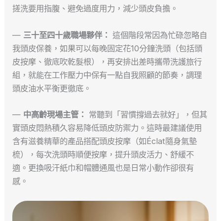
搓洗要用指腹、避免過度用力，減少頭皮負擔。
—
三十至四十歲職場夥伴：
這個階段常因為忙碌忽略自
我頭皮保養，如果可以每晚固定花10分鐘洗頭（包括頭
皮按摩、徹底吹乾髮根），再安排出差時攜帶洗護旅行
組，就能在工作壓力中保有一點自我照顧的節奏，調理
頭皮油水平衡更徹底。
—
中高齡現場主管：
常聽到「習慣撐過去就好」，但其
實頭皮悶熱積久容易降低頭皮防禦力。這時最建議使用
含有滋養精華的產品搭配頭皮按摩（如Éclat隨身氣墊
梳），每次洗頭時順便按摩，提升頭皮活力、舒緩不
適。更換吸汗紙巾和帽體通風也是日常小動作卻很有
感。