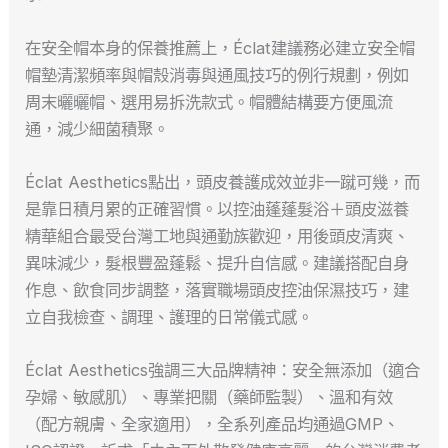
在安全帽本身的保養推薦上，Éclat建議務必建立安全帽
帽墊清潔頻率與帽殼消毒與通風技巧的例行規劃，例如
周末曬曬帽、選用易拆洗款式。帽體結構要方便風流
通，減少細菌積聚。
Éclat Aesthetics點出，頭皮養護成效並非一蹴可幾，而
是靠日積月累的正確習慣。以控油蓬蓬髮浴＋頭皮滋養
精華組合最受台灣工地與通勤族歡迎，用後頭皮清爽、
異味減少，髮根豐盈蓬鬆、提升自信感。建議搭配自身
作息、飲食同步調整，落實職場頭皮控油保濕技巧，建
立自我檢查、調理、護理的日常儀式感。
Éclat Aesthetics強調三大品牌精神：安全無添加（適合
孕婦、敏感肌）、專業把關（藥師監製）、溫和有效
（配方親膚、全家適用），全系列產品均通過GMP、