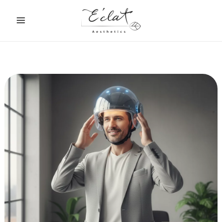
跳
至
主
要
內
容