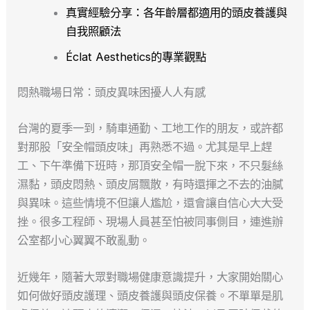
真實經驗分享：各年齡層都適用的頭皮養護與
自我照顧法
Éclat Aesthetics的專業觀點
悶熱職場日常：頭皮異味困擾人人有感
台灣的夏季一到，騎車通勤、工地工作的朋友，或許都
對那股「安全帽頭皮味」再熟悉不過。尤其是早上趕
工、下午準備下班時，那頂安全帽一脫下來，不只髮絲
濕黏，頭皮悶熱、頭皮屑飄散，有時還揮之不去的油膩
與異味。這些情境不但讓人尷尬，還會讓自信心大大受
挫。很多工程師、現場人員甚至怕被同事側目，連進辦
公室都小心翼翼不敢亂動。
近幾年，隨著大眾對職場健康意識提升，大家開始關心
如何做好頭皮護理、頭皮養護與頭皮保養。不單單是肌