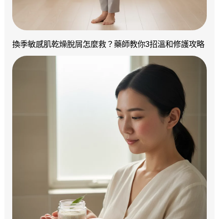
換季敏感肌乾燥脫屑怎麼救？藥師教你3招溫和修護攻略