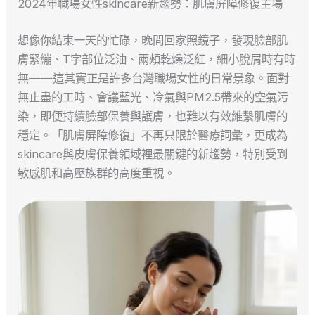
2024年職場女性skincare新趨勢：肌膚屏障修復主場
想像你結束一天的忙碌，晚間回家照鏡子，發現臉部肌
膚緊繃、T字部位泛油、兩頰乾燥泛紅，細小脫屑時有時
無——這其實正是許多台灣職場女性的日常景象。面對
無止盡的工時、會議藍光、冷氣與PM2.5帶來的空氣污
染，即便持續臉部保養與護膚，也難以有效維繫肌膚的
穩定。「肌膚屏障修復」不再只限於醫療詞彙，更成為
skincare與皮膚保養領域裡最關鍵的新趨勢，特別受到
敏感肌和高壓族群的高度重視。