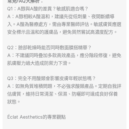
常見FAQ大解析：
Q1：A醇與A酸的差異？敏感肌適合嗎？
A：A醇相較A酸溫和，建議先從低劑量、夜間斷續導
入。A酸為醫療處方，需由專業醫師評估。敏感膚質應選
安全標示且溫和的護膚品，避免貿然嘗試高濃度配方。
Q2：臉部乾燥時能否同時敷面膜搭精華？
A：不建議同時疊加多款高效產品，應分階段修復，避免
肌膚壓力過大造成防禦力下滑。
Q3：完全不用酸類會影響皮膚年輕狀態嗎？
A：如無角質堆積問題，不必強求酸類產品。定期自我評
估膚質，維持日常清潔、保濕、防曬即可達成良好保養
狀態。
Éclat Aesthetics的專業觀點