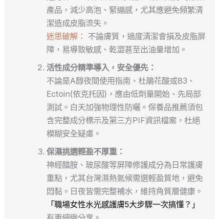
產品，減少高泡、緊繃感，尤其應避免頻繁清
潔造成皮脂流失。
迷思破解：
不論膚質，過度清潔會損及皮脂屏
障，易導致敏感、乾澀甚至出油量增加。
活性成分精準導入，安全優先：
不論是A醇夜間使用指南、杜鵑花酸或B3、
Ectoin(依克托因)，應由低劑量開始、先局部
測試。白天加強物理性防曬。保養品推薦須包
含完整成分標示及第三方PIF資訊檔案，杜絕
模糊安全疑慮。
保濕挑選輕盈不厚重：
神經醯胺、玻尿酸等屏障修護成分為日常護膚
重點，尤其台灣濕熱氣候需選輕盈質地，避免
悶黏。日夜皆需完整補水，維持角質層健康。
「職場女性水光感護膚5大步驟一次搞懂？」
有更細緻分享。