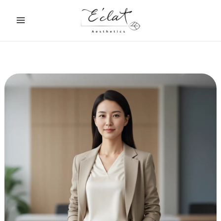
跳
至
主
要
內
容