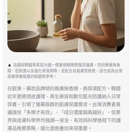
▲
法國與韓國等美容大國一樣重視極簡修復型護膚，特別著重無香
精、低刺激以及強化保濕屏障，並配合自我膚質檢查，這也成為台灣
皮膚保養發展的新趨勢參考。
在歐美，藥妝品牌傾向推廣無香精、高保濕配方。韓國
近年更將頭皮護理、再生美容和數位藍光防護納入日常
保養，引領了螢幕族群的肌膚保護需求。台灣消費者普
遍誤信「多擦才有效」、「成分濃度越高越好」，但業
界與皮膚科學界均強調—安全、有效與科學進程下的護
膚品推薦策略，遠比激進疊加來得重要。