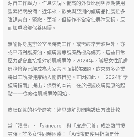
源自工作壓力、作息失調、偏高的外食比例與長期使用
螢幕相關設備。近年來，歐美與亞洲的護膚品推薦雖多
強調美白、緊緻、更新，但操作不當常使屏障受損，反
而加重臉部保養困擾。
無論你身處辦公室長時間工作，或需經常奔波戶外，亦
或平時對護膚油、護膚膏等護膚品極為講究，這些日常
壓力都會直接投射於肌膚屏障。2024年，職場女性肌膚
屏障修復已經成為大家共同面對的課題，愈來愈多企業
將員工護膚健康納入關懷措施。正因如此，「2024科學
護膚指南」提出：保養的本質，在於把握皮膚健康的起
點——從修復肌膚屏障開始。
皮膚保養的科學層次：迷思破解與國際護膚方法比較
當「護膚」、「skincare」與「皮膚保養」成為熱門搜
尋時，許多女性同時困惑：「A醇夜間使用指南是什