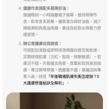
健康作息搭配多蔬果好油：
建議睡前一小時遠離電子螢幕，維持規律作
息，飲食宜多蔬果、優質蛋白與好油脂，減少
精緻澱粉與高油高糖，養成良好飲水與壓力管
理習慣。
辦公室護膚自我檢查：
可搭配加濕器或即時保濕噴霧改善空氣乾燥，
定期檢視肌膚（泛紅、脫屑、按壓敏感）。若
膚況不穩，先暫緩去角質、厚重彩妝與高效換
膚，專注屏障修復。遇嚴重不適，建議諮詢專
業人員。詳見
「年後職場肌膚失衡怎麼辦？5
大護膚修復秘訣全解析」
。