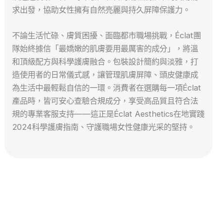
求出發，協助女性擁有自然亮麗與持久屏障保護力。
不論生活忙碌、膚質困擾、面臨都市職場挑戰，Éclat團
隊始終據信「最嬌嫩的肌膚要用最厲害的成分」，將溫
和頂級配方與科學護膚融合。包裝設計簡約與淡雅，打
造使用者的日常儀式感，讓管理肌膚屏障、頭皮健康成
為生活中最輕鬆自信的一環。消費者在選購每一項Éclat
產品時，皆可安心查驗合規成分，享受高品質且符合法
規的專業客服支持——這正是Éclat Aesthetics在地實踐
2024科學護膚指南、守護職場女性健康光采的堅持。