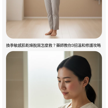
換季敏感肌乾燥脫屑怎麼救？藥師教你3招溫和修護攻略