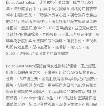
Éclat Aesthetics（艾芙嚴選有限公司）成立於2021
年，總部座落台中，由具中華民國藥師資格的江若寧帶
領本土團隊監製。「聆聽消費者心聲，研發滿意度最高
的產品」是品牌經營核心，所有護膚品配方與劑量皆嚴
格把關，產品通過GMP、ISO國際認證，並已完成產品
登錄與PIF資訊檔案，同時投保五千萬元產品責任險。品
牌專為敏感肌與頭皮問題設計護膚、護髮系列，重視溫
和與有效並重，堅持無酒精、無香精、無SLS、無
SLES，更貼近台灣消費者的真實需求。
Éclat Aesthetics深諳台灣女性對臉部保養、頭皮護理、
肌膚保養的高度要求，不僅設計出結合APG植物界面活
性劑、LB37後生元、藍銅胜肽等國際專利成分的潔顏、
面膜、髮膜與頭皮精華，更主張居家日常也能享有醫美
級溫和修護的光采體驗。主力品牌產品如極效淨透胜肽
潔顏露、Spotlight奢白冰晶、LB37胜肽私密凝露與控
油蓬蓬髮浴，皆以專業驗證和台灣潮濕氣候下的實用需