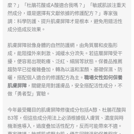
麼？」「杜鵑花酸或A酸適合我嗎？」「敏感肌該注重天
然成分，還是選擇有文獻依據的修護配方？」專家強
調：科學防護、提升肌膚屏障才是根本，避免用錯活性
成分造成反效果。
肌膚屏障就像身體的自然防護網，由角質層和皮脂形
成，能阻擋外來刺激、減緩水分流失。若這層屏障受干
擾，便容易出現乾癢、泛紅、細屑等狀態。保養品推薦
趨勢早已從複雜疊加，轉為以溫和潔顏、基礎保濕、防
曬，搭配個人適合的修護配方為主。
職場女性如何保養
肌膚屏障
，關鍵是用對護膚品，安全搭配活性成分，不
做「勇者型」實驗。
今年最受矚目的肌膚屏障修復成分包括A醇、杜鵑花酸與
B3等，但這些成分用法上必須根據個人膚質、濃度與時
機漸進導入，過度疊加活性配方，反而可能帶來不適。
專家建議：敏感肌或壓力肌，優先回歸溫和保養程序，