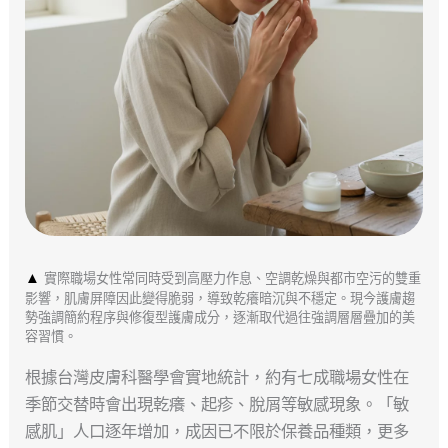
▲
實際職場女性常同時受到高壓力作息、空調乾燥與都市空污的雙重
影響，肌膚屏障因此變得脆弱，導致乾癢暗沉與不穩定。現今護膚趨
勢強調簡約程序與修復型護膚成分，逐漸取代過往強調層層疊加的美
容習慣。
根據台灣皮膚科醫學會實地統計，約有七成職場女性在
季節交替時會出現乾癢、起疹、脫屑等敏感現象。「敏
感肌」人口逐年增加，成因已不限於保養品種類，更多