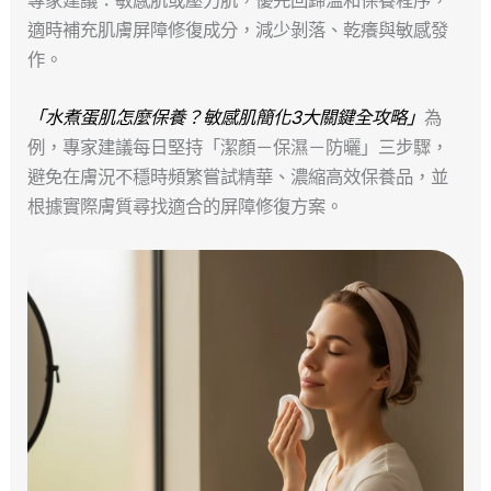
適時補充肌膚屏障修復成分，減少剝落、乾癢與敏感發
作。
「水煮蛋肌怎麼保養？敏感肌簡化3大關鍵全攻略」
為
例，專家建議每日堅持「潔顏－保濕－防曬」三步驟，
避免在膚況不穩時頻繁嘗試精華、濃縮高效保養品，並
根據實際膚質尋找適合的屏障修復方案。