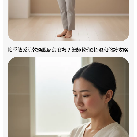
換季敏感肌乾燥脫屑怎麼救？藥師教你3招溫和修護攻略