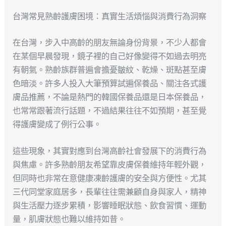
台灣常見熟齡護膚困境：真實生活煩惱與消費行為洞察
在台灣，步入中高齡的朋友無論身份背景，不少人都會
在某個早晨發現，鏡子裡的自己好像變得不如過去明亮
有朝氣。熟齡族群普遍會擔憂皺紋、乾燥、斑點甚至膚
色暗淡。許多人投入大筆預算試遍保養品、關注各式護
膚品推薦，不論是熱門的韓國保養品還是日本保養品，
也常常跟著流行話題，不過結果往往不如預期，甚至覺
得護膚變成了例行公事。
這些現象，其實對應到台灣高齡社會發展下的消費行為
與焦慮。許多熟齡朋友希望靠皮膚保養維持年輕外觀，
但同時也非常在意健康凍齡護膚的安全與方便性。尤其
三代同堂家庭居多，長輩往往需兼顧自身與家人，精神
與生活壓力逐步累積，影響睡眠狀態、飲食習慣、運動
量，肌膚狀態也難以維持如昔。