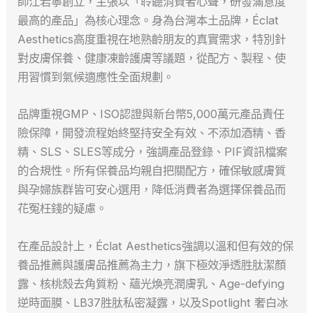
師江若寧創立，主張以「聆聽消費者心聲，研發滿意度
最高的產品」為核心理念。身為台灣本土品牌，Éclat
Aesthetics高度重視在地熟齡朋友的真實需求，特別針
對皮膚保養、健康凍齡護膚等議題，從配方、製程、使
用習慣到氣候適應性全面規劃。
品牌重視GMP、ISO認證與新台幣5,000萬元產品責任
險保障，開發流程始終堅持安全有效、不添加酒精、香
精、SLS、SLES等成分，強調產品登錄、PIF資訊檔案
的合規性。所有保養品均親自把關配方，確保敏感膚質
與孕婦族群皆可安心選用，降低消費者為選擇保養品而
花冤枉錢的疑慮。
在產品設計上，Éclat Aesthetics強調以溫和但有效的保
養品推薦與護膚品推薦為主力，旗下極效淨透胜肽潔顏
露、核桃殼去角質粉、蘊光煥亮潤膚乳、Age-defying
逆時面膜、LB37胜肽私密凝露，以及Spotlight 奢白冰