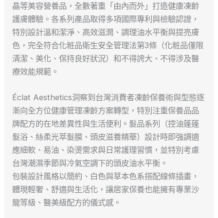
晶等美容營養品，全數著重「由內而外」打造健康凍齡
護膚體驗。各系列產品取得多項國際專利與檢驗認證，
特別設計溫和潔淨、高效滋潤、調理油水平衡與提亮膚
色，完全符合化粧品衛生安全管理法第3條（化粧品僅限
清潔、美化、保持良好狀況）和不得誇大、不得涉及醫
療效能規範。
Éclat Aesthetics洞察到台灣消費者凍齡保養術與型態逐
漸向全方位健康管理凍齡方案轉型，特別注重保養品品
牌配方的在地差異性與生活便利。髮品系列（控油蓬蓬
髮浴、絲柔光萃髮膜、頭皮滋養精華）設計時即強調適
應細軟、易油、染燙需求與日常護理習慣，並特別考慮
台灣潮濕季節與冷氣空調下的頭皮油水平衡。
包裝設計風格以簡約、白色與草本色系搭配線條插畫，
體現輕奢、舒適與生活化，讓居家保養也能擁有專業沙
龍等級、醫美級配方的儀式感。