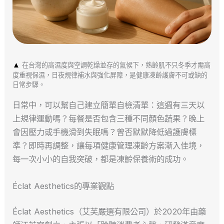
▲
在台灣的高濕度與空調乾燥並存的氣候下，熟齡肌不只冬季才需高
度重視保濕，日夜規律補水與強化屏障，是健康凍齡護膚不可或缺的
日常步驟。
日常中，可以幫自己建立簡單自檢清單：這週有三天以
上規律運動嗎？每餐是否包含三種不同顏色蔬果？晚上
會因壓力或手機滑到失眠嗎？曾否默默降低過護膚標
準？即時再調整，讓每項健康管理凍齡方案漸入佳境，
每一次小小的自我突破，都是凍齡保養術的成功。
Éclat Aesthetics的專業觀點
Éclat Aesthetics（艾芙嚴選有限公司）於2020年由藥