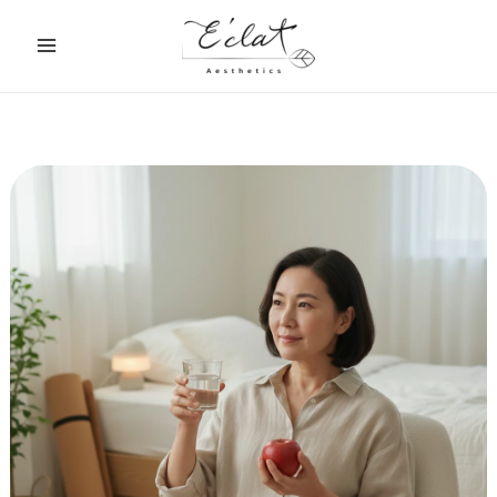
跳
至
主
要
內
容