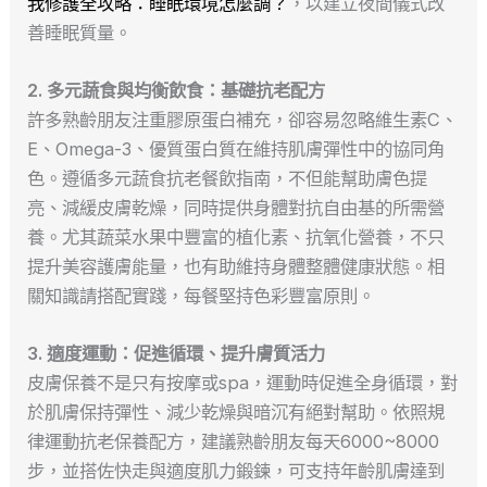
我修護全攻略：睡眠環境怎麼調？
，以建立夜間儀式改
善睡眠質量。
2. 多元蔬食與均衡飲食：基礎抗老配方
許多熟齡朋友注重膠原蛋白補充，卻容易忽略維生素C、
E、Omega-3、優質蛋白質在維持肌膚彈性中的協同角
色。遵循多元蔬食抗老餐飲指南，不但能幫助膚色提
亮、減緩皮膚乾燥，同時提供身體對抗自由基的所需營
養。尤其蔬菜水果中豐富的植化素、抗氧化營養，不只
提升美容護膚能量，也有助維持身體整體健康狀態。相
關知識請搭配實踐，每餐堅持色彩豐富原則。
3. 適度運動：促進循環、提升膚質活力
皮膚保養不是只有按摩或spa，運動時促進全身循環，對
於肌膚保持彈性、減少乾燥與暗沉有絕對幫助。依照規
律運動抗老保養配方，建議熟齡朋友每天6000~8000
步，並搭佐快走與適度肌力鍛鍊，可支持年齡肌膚達到