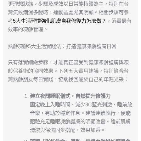
更理想狀態。步驟及成效以日常能持續為主，特別在台
灣氣候潮濕多變時，運動益處尤其明顯。相關步驟可參
考
5大生活習慣強化肌膚自我修復力怎麼做？
，落實最有
效率的凍齡管理。
熟齡凍齡5大生活實踐法：打造健康凍齡護膚日常
只有落實細緻步驟，才能真正感受到健康凍齡護膚與凍
齡保養術的協同效果。下列五大實用建議，特別適合台
灣熟齡朋友每日實踐，協助找回屬於自己的年輕光采：
建立夜間睡眠儀式，自然提升修護力
固定晚上入睡時間、減少3C藍光刺激、睡前放
音樂，有助於穩定作息。建議連續執行，便能
體驗充足睡眠凍齡護膚的明顯改變。睡前肌膚
清潔與保濕同步搭配，效果加乘。