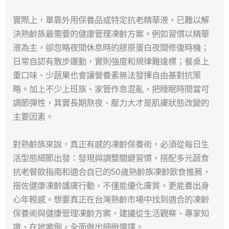
實際上，單靠外用保養品或特定抗老精華液，已難以解
決熟齡族最需要的健康管理凍齡方案。例如習慣以精華
液為主，卻忽略夜間休息時的膠原蛋白夜間修復時機；
日常自認有散步運動，實則強度和規律難達標；餐桌上
重口味、少蔬果也會讓營養素無法發揮自由基對抗策
略。加上不少上班族、家管作息混亂，把睡眠時間當可
調節彈性，其實長期熬夜、壓力大才是肌膚狀態改變的
主要因素。
對熟齡族來說，真正有感的凍齡保養術，必須從每日生
活型態細節出發：發現與調整關鍵習慣，搭配多元蔬食
抗老餐飲指南和適合自已的50歲熟齡族凍齡飲食推薦，
搭佐健康凍齡護膚行動，不僅能優化膚質，更能養出身
心年輕感。想要真正在台灣熟齡市場中找到適合的凍齡
保養術與健康管理凍齡方案，建議從生活觀察、專家知
識、在地案例，全面做出細緻選擇。