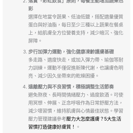
落實「彩虹飲食」原則，每餐主動增加蔬果色
彩
選擇在地當令蔬果、低油低鹽，搭配適量優質
蛋白與好油脂，每日至少三種以上蔬果在餐桌
上，給肌膚全方位營養支持，減少暗沉、強化
屏障。
步行加彈力運動，強化健康凍齡護膚基礎
多走路、適度快走，或加入彈力帶、瑜伽等耐
力訓練。運動不僅促進新陳代謝，也讓膚色明
亮、減少因久坐帶來的乾燥困擾。
遠離壓力與不良習慣，積極調整生活節奏
避免熬夜、長時間情緒壓力、過度飲酒。可使
用冥想、伸展、正念呼吸作為日常舒壓方法，
減少壞習慣，維持肌膚與心情最佳狀態。學習
壓力管理建議參考
壓力大怎麼護膚？5大生活
習慣打造健康好膚質！
。