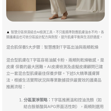
▲
智慧分區保濕結合AI檢測工具，不只能精準對應肌膚油水不均，各
類護膚品也可依分區設計配方與劑型，提升肌膚平衡與生活舒適度。
混合肌保養5大步驟：智慧應對T字區出油與兩頰乾燥
混合型肌膚在T字區容易油膩卡粉、兩頰則乾燥敏感，是
皮膚 保養的最大困難。AI皮膚檢測及虛擬皮膚顧問已建
立一套混合型肌膚最佳保養步驟。下述5大精準護膚算
法，根據生活實際狀況與專業數據提供最實效的護膚品
推薦流程：
分區潔淨策略：
T字區推薦溫和控油洗顏（如
結合胺基酸與APG界面活性劑），兩頰則選用