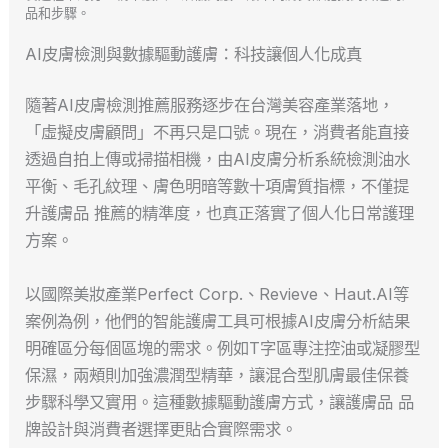
品和步驟。
AI皮膚檢測與數據驅動護膚：科技讓個人化成真
隨著AI皮膚檢測推薦服務逐步在台灣美容產業落地，
「虛擬皮膚顧問」不再只是口號。現在，消費者能直接
透過自拍上傳或掃描相機，由AI皮膚分析系統檢測油水
平衡、毛孔紋理、膚色明暗等數十項膚質指標，不僅提
升護膚品 推薦的精準度，也真正落實了個人化日常護理
方案。
以國際美妝產業Perfect Corp.、Revieve、Haut.AI等
案例為例，他們的智能護膚工具可根據AI皮膚分析結果
明確區分每個區塊的需求。例如T字區專注控油或凝膠型
保濕，兩頰則加強濃潤型精華，讓混合型肌膚最佳保養
步驟科學又實用。這種數據驅動護膚方式，讓護膚品 品
牌設計與消費者選擇更貼合實際需求。