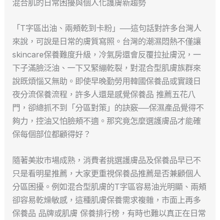
混合肌的日常困擾與個人化護膚新趨勢
「T字區出油、兩頰乾到卡粉」──這句話對許多台灣人
來說，可說是日常的膚質寫照。台灣的潮濕悶熱不僅讓
skincare保養難度升級，冷氣房還會反覆拉扯膚況，一
下子滿臉泛油、一下又緊繃乾裂，對混合型肌膚族群來
說既煩惱又無助。即使早晚勤勞用韓國保養品或實踐日
夜分流保養流程，許多人還是感覺保養品 推薦五花八
門，卻總抓不到「分區對策」的訣竅──保濕產品覺得不
夠力，控油又怕臉頰不適。那究竟怎麼選護膚品才能確
保每個部位都顧得好？
隨著美妝市場成熟，消費者挑選護膚品及保養品早已不
只是看明星推薦，大家更重視保養品推薦是否兼顧個人
分區困擾。例如混合型肌膚的T字區容易油光明顯、兩頰
卻容易乾燥敏感，這種肌膚保養需求複雜，市面上再多
保養品 品牌或肌膚 保養排行榜，有時也難以真正在日常