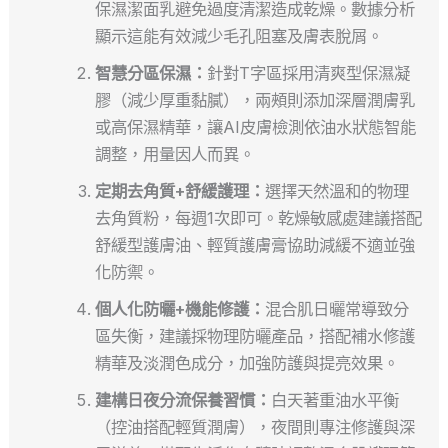
保濕潔面乳避免過度清潔造成乾燥。數據分析
顯示這能有效減少毛孔阻塞及膚表脫屑。
智慧分區保濕：
針對T字區採用清爽型保濕凝
膠（減少厚重黏膩），兩頰則添加深層潤膚乳
或高保濕精華，讓AI皮膚檢測依油水狀態智能
調整，用量因人而異。
定期去角質+舒緩護理：
選擇天然溫和的物理
去角質粉，每週1次即可。乾燥敏感處建議搭配
舒緩型護膚油、輕質護膚膏協助減緩不適並強
化防禦。
個人化防曬+機能修護：
混合肌日曬常導致分
區失衡，建議採物理防曬產品，搭配補水修護
精華及淡潤色成分，加強防護與提亮效果。
建構日夜分流保養習慣：
白天著重油水平衡
（控油搭配輕質潤膚），夜間則專注修護與深