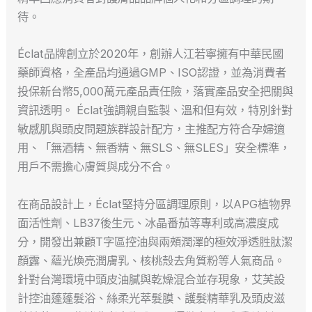
待。
Éclat品牌創立於2020年，創辦人江若寧擁有中華民國
藥師資格，全產品均通過GMP、ISO認證，並為消費者
投保新台幣5,000萬元產品責任險，落實產品安全把關與
資訊透明。 Éclat強調親自監製、溫和但有效，特別針對
敏感肌與頭皮問題族群設計配方，主推配方符合孕婦適
用、「無酒精、無香精、無SLS、無SLES」安全標準，
用戶不需擔心膚質與成分不合。
在商品設計上，Éclat堅持分區調理原則，以APG植物界
面活性劑、LB37後生元、冰晶番茄等專利或高濃度成
分，開發出兼顧T字區控油與兩頰潤澤的極效淨透胜肽潔
顏露、蘊光煥亮潤膚乳、核桃殼去角質粉等人氣商品。
針對台灣環境中頭皮油膩與乾燥混合並存現象，艾芙設
計控油蓬蓬髮浴、絲柔光萃髮膜、護髮精華乳及頭皮滋