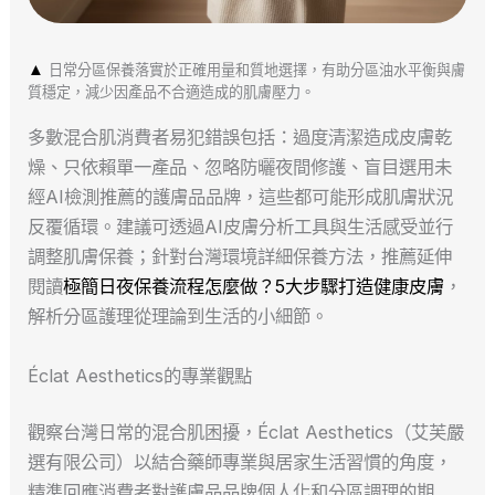
▲
日常分區保養落實於正確用量和質地選擇，有助分區油水平衡與膚
質穩定，減少因產品不合適造成的肌膚壓力。
多數混合肌消費者易犯錯誤包括：過度清潔造成皮膚乾
燥、只依賴單一產品、忽略防曬夜間修護、盲目選用未
經AI檢測推薦的護膚品品牌，這些都可能形成肌膚狀況
反覆循環。建議可透過AI皮膚分析工具與生活感受並行
調整肌膚保養；針對台灣環境詳細保養方法，推薦延伸
閱讀
極簡日夜保養流程怎麼做？5大步驟打造健康皮膚
，
解析分區護理從理論到生活的小細節。
Éclat Aesthetics的專業觀點
觀察台灣日常的混合肌困擾，Éclat Aesthetics（艾芙嚴
選有限公司）以結合藥師專業與居家生活習慣的角度，
精準回應消費者對護膚品品牌個人化和分區調理的期