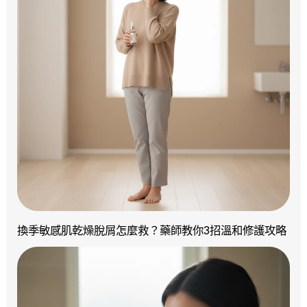
換季敏感肌乾燥脫屑怎麼救？藥師教你3招溫和修護攻略