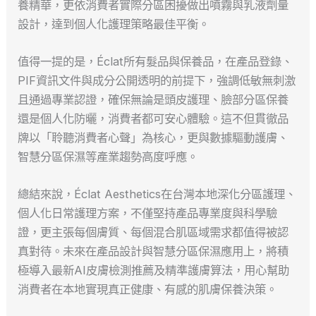
養精華，更依消費者實際分區困擾做出噴霧與乳液劑量
設計，達到個人化護理策略最佳平衡。
值得一提的是，Éclat所有髮品與保養品，在產品登錄、
PIF資訊文件與成分公開透明的前提下，強調低敏無刺激
且通過專業認證，確保無論是頭皮護理、臉部分區保養
還是個人化防曬，消費者都可安心體驗。這不但貫徹品
牌以「聆聽消費者心聲」為核心，更與數據驅動護膚、
智慧分區保濕等產業趨勢高度呼應。
總結來說，Éclat Aesthetics在台灣本地深化分區護理、
個人化日常護理方案，不僅堅持產品專業度與科學驗
證，更主張每個膚質、每個混合肌區域需求都值得被認
真對待。未來在產品設計與智慧分區保濕應用上，將積
極導入最新AI皮膚檢測推薦及精準護膚算法，用心幫助
消費者在本地實現真正健康、有感的肌膚保養決策。