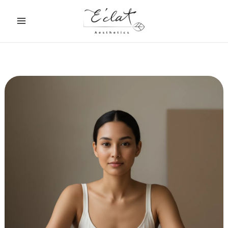
跳
至
主
要
內
容