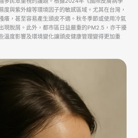
越多民眾重視的議題。根據2024年《國際皮膚病學
濕度與紫外線等環境因子的敏感區域。尤其在台灣，
搔癢，甚至容易產生頭皮不適。秋冬季節或使用冷氣
現脫屑。此外，都市區日益嚴重的PM2.5，亦干擾
些溫度影響及環境變化讓頭皮健康管理變得更加重