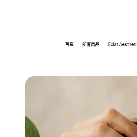
跳
至
主
要
內
首頁
所有商品
Éclat Aesth
容