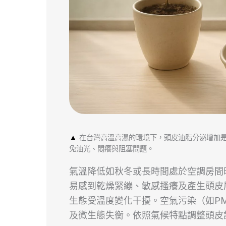
▲
在台灣高溫高濕的環境下，頭皮油脂分泌增加
免油光、悶癢與阻塞問題。
氣溫降低如秋冬或長時間處於空調房間
易感到乾燥緊繃、敏感搔癢及產生頭皮
生態受溫度變化干擾。空氣污染（如PM
及微生態失衡。依照氣候特點調整頭皮