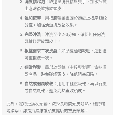
洗髮精起泡
：取適量洗髮精於雙手，加水搓揉
出泡沫後塗抹於頭皮。
溫和按摩
：用指腹輕柔畫圓於頭皮上按摩1至2
分鐘，加強清潔與放鬆效果。
完整沖洗
：沖洗至少2-3分鐘，確保無任何洗
髮精殘留於頭皮上。
根據需求二次洗髮
：如頭皮油脂較旺，運動後
可重複洗一次。
適當護髮
：局部於髮絲（中段與髮尾）塗抹潤
髮產品，避免碰觸頭皮，降低阻塞風險。
自然或弱風吹乾
：用毛巾輕壓吸乾，再以弱風
或自然風乾，避免高熱直吹頭皮。
此外，定時更換枕頭套、減少長時間頭皮悶熱、維持環
境潔淨，都是持續維護頭皮健康的重要樂趣。