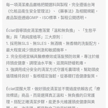
每一項清潔產品嚴格把關選料與製程，完全遵循台灣
《化粧品衛生安全管理法》、《藥事法》及相關規範，
產品製造通過GMP、ISO標準，製程公開透明。
Éclat倡導頭皮清潔應落實「溫和無負擔」、「生態平
衡」與「高純度植萃」三大原則：
1. 採用無SLS、無SLES、無酒精、無香精的洗髮配方，
最大程度減少頭皮刺激和敏感機率。
2. 完全拒絕宣稱具醫療療效或落髮預防效果，專注於維
持頭皮健康、調理油水平衡、滋潤與舒緩乾癢。
3. 強調用成分安全的清潔方式守護毛囊環境，幫助頭皮
循環維持良好、髮根穩定強韌，從基礎打造健康髮質。
Éclat提醒大眾，做好頭皮清潔並不需過度依賴各式「療
效標語」商品，而是選擇真正溫和、無負擔的日常護
理。搭配正確清潔步驟，能更多元維護頭皮健康與美