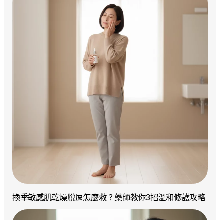
換季敏感肌乾燥脫屑怎麼救？藥師教你3招溫和修護攻略