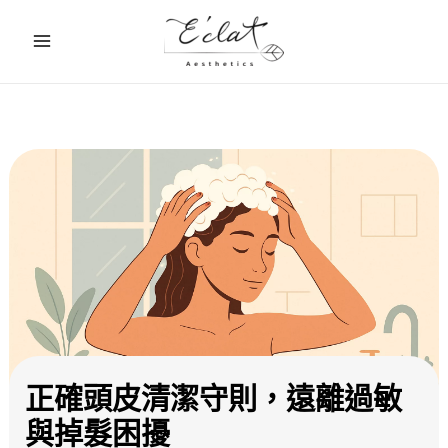
跳
至
主
要
內
容
正確頭皮清潔守則，遠離過敏
與掉髮困擾