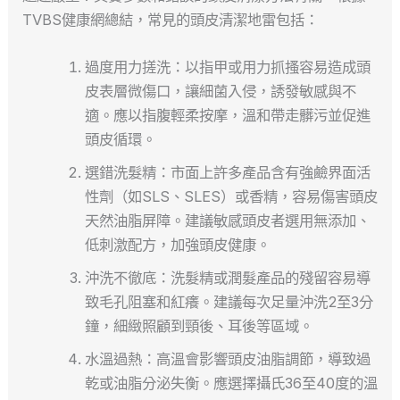
TVBS健康網總結，常見的頭皮清潔地雷包括：
過度用力搓洗：以指甲或用力抓搔容易造成頭
皮表層微傷口，讓細菌入侵，誘發敏感與不
適。應以指腹輕柔按摩，溫和帶走髒污並促進
頭皮循環。
選錯洗髮精：市面上許多產品含有強鹼界面活
性劑（如SLS、SLES）或香精，容易傷害頭皮
天然油脂屏障。建議敏感頭皮者選用無添加、
低刺激配方，加強頭皮健康。
沖洗不徹底：洗髮精或潤髮產品的殘留容易導
致毛孔阻塞和紅癢。建議每次足量沖洗2至3分
鐘，細緻照顧到頸後、耳後等區域。
水溫過熱：高溫會影響頭皮油脂調節，導致過
乾或油脂分泌失衡。應選擇攝氏36至40度的溫