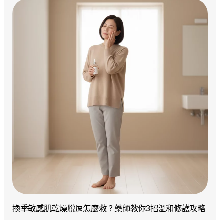
換季敏感肌乾燥脫屑怎麼救？藥師教你3招溫和修護攻略