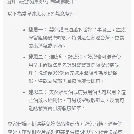
庭對「嚴選挑選護膚品」標準明顯提升。
以下為常見迷思與正確觀念整理：
迷思一：
嬰兒護膚油越多越好？事實上，塗太
厚會阻礙皮膚呼吸，特別是在潮溼台灣，更易
悶出溼氣或不適。
迷思二：
潤膚乳、護膚油、護膚膏可混合使
用？正確做法是先針對寶寶實際膚況分層調
理；洗澡後3分鐘內先選用潤膚乳為基礎保
濕，特乾處局部再薄擦護膚膏即可。
迷思三：
天然蔬菜油或廚房用油也可以用？這
些油類未經純化，容易殘留致敏雜質，反而可
能誘發寶寶肌膚敏感紅疹。
專家建議，挑選嬰兒護膚品推薦時，避免香精、酒精等
成分，重點檢查產品外包裝是否標明低敏、經合法品質