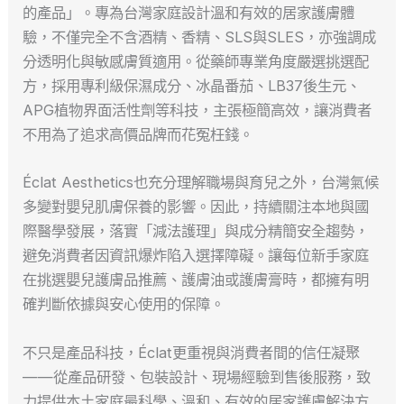
的產品」。專為台灣家庭設計溫和有效的居家護膚體
驗，不僅完全不含酒精、香精、SLS與SLES，亦強調成
分透明化與敏感膚質適用。從藥師專業角度嚴選挑選配
方，採用專利級保濕成分、冰晶番茄、LB37後生元、
APG植物界面活性劑等科技，主張極簡高效，讓消費者
不用為了追求高價品牌而花冤枉錢。
Éclat Aesthetics也充分理解職場與育兒之外，台灣氣候
多變對嬰兒肌膚保養的影響。因此，持續關注本地與國
際醫學發展，落實「減法護理」與成分精簡安全趨勢，
避免消費者因資訊爆炸陷入選擇障礙。讓每位新手家庭
在挑選嬰兒護膚品推薦、護膚油或護膚膏時，都擁有明
確判斷依據與安心使用的保障。
不只是產品科技，Éclat更重視與消費者間的信任凝聚
——從產品研發、包裝設計、現場經驗到售後服務，致
力提供本土家庭最科學、溫和、有效的居家護膚解決方