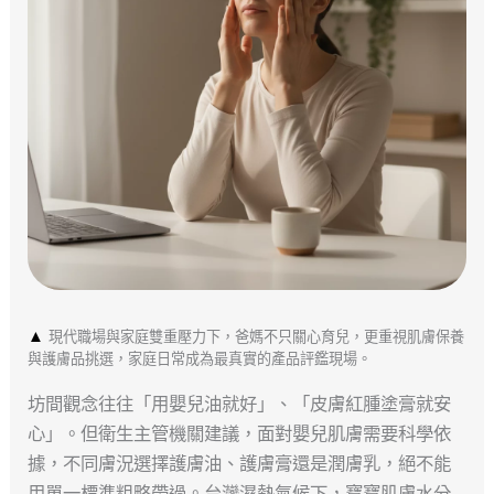
▲
現代職場與家庭雙重壓力下，爸媽不只關心育兒，更重視肌膚保養
與護膚品挑選，家庭日常成為最真實的產品評鑑現場。
坊間觀念往往「用嬰兒油就好」、「皮膚紅腫塗膏就安
心」。但衛生主管機關建議，面對嬰兒肌膚需要科學依
據，不同膚況選擇護膚油、護膚膏還是潤膚乳，絕不能
用單一標準粗略帶過。台灣濕熱氣候下，寶寶肌膚水分