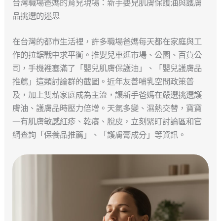
台灣職場爸媽的育兒現場：新手嬰兒肌膚保護油與護膚
品挑選的迷思
在台灣的都市生活裡，許多職場爸媽每天都在家庭與工
作的拉鋸戰中求平衡。推嬰兒車逛市場、公園、百貨公
司，手機裡塞滿了「嬰兒肌膚保護油」、「嬰兒護膚品
推薦」這類討論群的截圖。近年友善哺乳空間政策普
及，加上雙薪家庭成為主流，讓新手爸媽在嚴選挑選護
膚油、護膚品時壓力倍增。天氣多變、濕熱交替，寶寶
一有肌膚敏感紅疹、乾癢、脫皮，立刻緊盯討論區和官
網查詢「保養品推薦」、「護膚膏成分」等資訊。