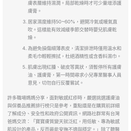
膚表層維持濕潤。局部乾燥時才可少量增添護
膚膏。
居家濕度維持50~60%，避開冷氣或暖氣直
吹。這樣能有效減緩季節交替時嬰兒肌膚乾
燥。
為避免損傷細薄表皮，清潔排泄時僅用溫水和
柔毛巾輕輕擦拭，杜絕酒精性或含香料濕巾。
肌膚出現紅腫、破皮等異狀，須暫停所有護膚
油、護膚膏，第一時間尋求小兒專業醫事人員
意見，切勿自行反覆嘗試。
許多職場媽媽分享，面對敏感紅疹時，嚴選挑選護膚油
與保養品推薦排行榜只是參考，重點還是在購買前詳細
了解成分、安全性和政府公開資訊。網路社群常有台灣
爸媽交流：「寶寶膚質變天就泛紅，用低敏、專為敏感
肌設計的產品，反而最能安撫不適與穩定。」除了聽醫