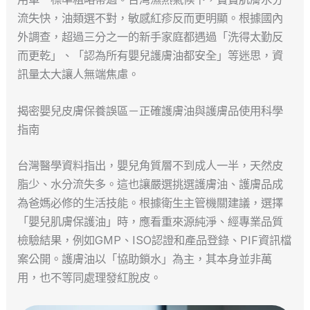
流失快，油類選不對，敏感紅疹反而更明顯。根據國內
外調查，超過三分之一的新手家庭都遇過「洗得太勤反
而更乾」、「認為所有嬰兒護膚油都安全」等迷思，資
訊量太大讓人無端焦慮。
揭密嬰兒皮膚保養誤區－正確護膚油與護膚品使用科學
指南
台灣醫學資料指出，嬰兒角質層不到成人一半，天然皮
脂少、水分流失多。這也讓嚴選挑選護膚油、護膚品成
為爸媽必修的生活技能。根據衛生主管機關建議，選擇
「嬰兒肌膚保護油」時，應看重來源純淨、經專業品質
檢驗結果，例如GMP、ISO認證和產品登錄、PIF資訊檔
案公開。護膚油以「協助鎖水」為主，其本身並非萬
用，也不等同處理發紅脫皮。