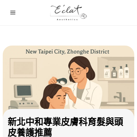
跳
至
主
要
內
容
新北中和專業皮膚科育髮與頭
皮養護推薦