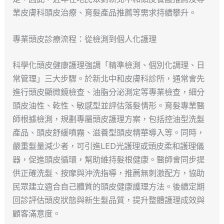
業皮膚科頭皮治療、育髮產品推薦等需求持續攀升。
專業頭皮診療流程：從檢測到個人化護理
科學化頭皮健康護理強調「精準檢測、個別化調理、日
常管理」三大步驟。於新北中和皮膚科診所，通常會先
進行頭皮顯微鏡檢查、油脂分泌測定等專業檢查，細分
頭皮油性、乾性、敏感型並評估落髮情形。育髮專業醫
師根據檢測，規劃專屬頭皮護理方案，包括控油型洗髮
產品、頭皮舒緩噴霧、滋養型頭皮精華導入等。同時，
嚴重髮量減少者，可引進LED光護理或頭皮柔和護理儀
器，促進頭皮循環，幫助維持髮根健康。醫師會同步提
供正確洗髮、按摩與沖洗指導，推薦無刺激配方，協助
民眾建立適合自己體質的頭皮健康護理方法。後續定期
回診評估頭皮狀態與新生髮品質，提升整體護理成效與
顧客滿意度。