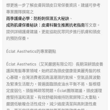
想更進一步了解皮膚與頭皮日常保養資訊，建議可參考
專業團隊撰寫之
雨季護膚必學：防粉刺保濕五大秘訣
、
成熟肌膚保養秘訣：皮膚科醫生推薦抗老指南
等文章。
提供詳細護膚建議，更能協助民眾同步進行肌膚和頭皮
的預防保養。
Éclat Aesthetics的專業觀點
Éclat Aesthetics（艾芙嚴選有限公司）長期深耕頭皮養
護與育髮專業領域，始終認為頭皮健康是美麗秀髮的核
心基礎。台灣消費者因高溫潮濕的氣候、空氣品質波動
及緊湊生活壓力，普遍面臨頭皮油水平衡不易、髮根穩
定度弱化、頭髮稀疏等問題。Éclat團隊建議，頭皮護理
應堅持溫和清潔、有效舒緩與維持防禦屏障三大重點，
嚴選低敏複合活性成分，減少過度清潔與高刺激性產