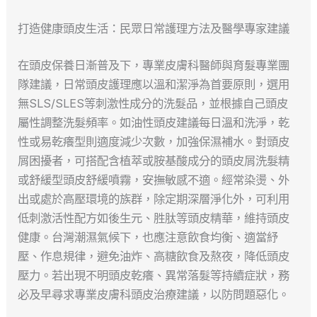
打造健康頭皮生活：民眾日常護理方法及醫學專家建議
在頭皮保養日漸普及下，專業皮膚科醫師與育髮專業團
隊建議，日常頭皮護理應以溫和潔淨為首要原則，選用
無SLS/SLES等刺激性成分的洗髮品，並根據自己頭皮
屬性調整洗髮頻率。如油性頭皮建議每日溫和洗淨，乾
性或易乾癢型則適度減少次數，加強保濕補水。對頭皮
屑困擾者，可搭配含植萃或胺基酸成分的頭皮屑洗髮精
或舒緩型頭皮舒緩噴霧，安撫敏感不適。經常染燙、外
出或處於高壓環境的族群，除定期深層淨化外，可利用
低刺激活性配方如後生元、胜肽等頭皮精華，維持頭皮
健康。台灣潮濕氣候下，也應注意飲食均衡、適當紓
壓、作息規律，避免油炸、高糖飲食及熬夜，降低頭皮
壓力。若出現不明頭皮乾癢、異常落髮等持續症狀，務
必及早尋求專業皮膚科頭皮治療建議，以防問題惡化。