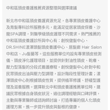
中和區頭皮養護推薦資源整理與選擇建議
新北市中和區頭皮養護資源充足，各專業頭皮養護中心
及育髮專科診所服務多元，能滿足從居家頭皮保養、沙
龍SPA調理，到醫學級頭皮護理不同需求。熱門推薦的
中和區頭皮養護診所與中心有：創悅健髮中心、
DR.SHINE漾澤頭髮頭皮養護中心、居髮廊 Hair Salon
中和店、Ju髮藝等。這些服務單位均設有專業頭皮檢測
儀、頭皮淨化護理項目，並提供針對油性頭皮、乾癢、
壓力型落髮的分段式養護療程。創悅健髮中心針對中和
民眾頭皮出油與壓力型調理，設計階段性管理計畫；漾
澤頭皮中心則根據頭皮性質，提供植萃修護、舒緩型護
理及滋養服務。選擇新北中和頭皮養護推薦單位時，建
議民眾根據自身頭皮狀況、過往調理經驗與口碑評價，
主動與專業醫師或諮詢師討論，打造專屬的個人化頭皮
護理方案，進一步提升頭皮與髮根的健康。