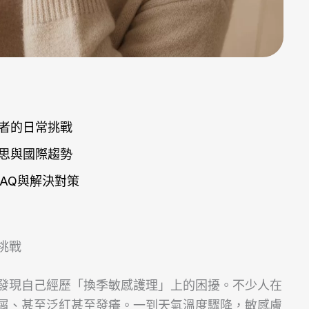
者的日常挑戰
思與國際趨勢
AQ與解決對策
挑戰
發現自己經歷「換季敏感護理」上的困擾。不少人在
屑、甚至泛紅甚至發癢。一到天氣溫度驟降，敏感膚