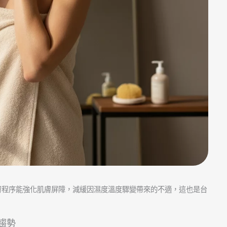
膚程序能強化肌膚屏障，減緩因濕度溫度驟變帶來的不適，這也是台
趨勢