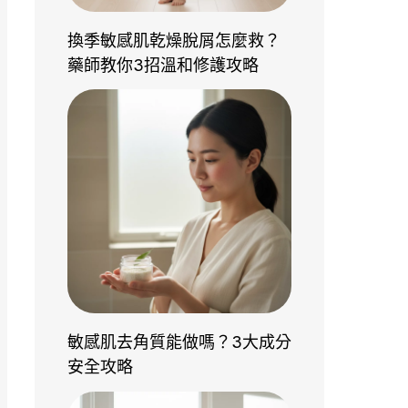
換季敏感肌乾燥脫屑怎麼救？
藥師教你3招溫和修護攻略
敏感肌去角質能做嗎？3大成分
安全攻略