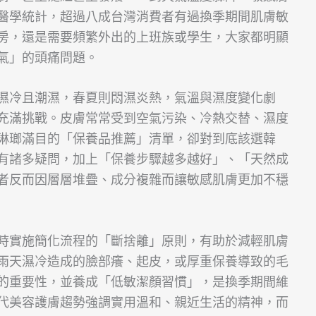
醫學統計，超過八成台灣消費者有過換季期間肌膚敏
房，還是需要頻繁外出的上班族或學生，大家都明顯
氣」的頭痛問題。
濕冷且潮濕，春夏則悶濕炎熱，氣溫與濕度變化劇
充滿挑戰。皮膚常常受到空氣污染、冷熱交替、濕度
琳瑯滿目的「保養品推薦」清單，卻對到底該選韓
有諸多疑問，加上「保養步驟越多越好」、「天然成
者反而因層層堆疊、成分複雜而讓敏感肌膚更加不穩
時實施簡化流程的「斷捨離」原則，有助於減輕肌膚
雨天濕冷造成的臉部癢、起皮，或厚重保養導致的毛
的重要性，並養成「低敏潔顏習慣」，是換季期間維
代美容護膚趨勢強調實用溫和、親近生活的精神，而