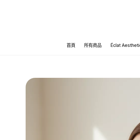
跳
至
主
要
內
首頁
所有商品
Éclat Aesth
容