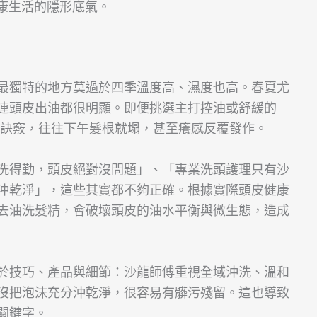
健康生活的隱形底氣。
最獨特的地方莫過於四季溫度高、濕度也高。春夏尤
連頭皮出油都很明顯。即便挑選主打控油或舒緩的
到訣竅，往往下午髮根就塌，甚至癢感反覆發作。
洗得勤，頭皮絕對沒問題」、「專業洗頭護理只有沙
沖乾淨」，這些其實都不夠正確。根據實際頭皮健康
去油洗髮精，會破壞頭皮的油水平衡與微生態，造成
於技巧、產品與細節：沙龍師傅重視全域沖洗、溫和
沒把泡沫充分沖乾淨，很容易有髒污殘留。這也導致
關鍵字。