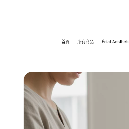
跳
至
主
要
內
首頁
所有商品
Éclat Aesth
容