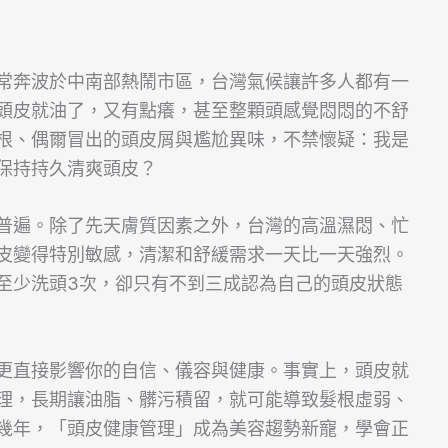
常奔波於中南部熱鬧市區，台灣氣候讓許多人都有一
頭皮就油了，又有點癢，甚至整顆頭感覺悶悶的不舒
根、偶爾冒出的頭皮屑與尷尬異味，不禁懷疑：我是
保持持久清爽頭皮？
普遍。除了先天膚質因素之外，台灣的高溫濕悶、忙
皮變得特別敏感，清潔和舒緩需求一天比一天強烈。
至少洗頭3次，卻只有不到三成認為自己的頭皮狀態
更直接影響你的自信、儀容與健康。事實上，頭皮就
理，長期讓油脂、髒污積留，就可能導致髮根虛弱、
幾年，「頭皮健康管理」成為美容趨勢新寵，學會正