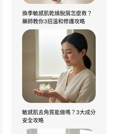
換季敏感肌乾燥脫屑怎麼救？
藥師教你3招溫和修護攻略
敏感肌去角質能做嗎？3大成分
安全攻略