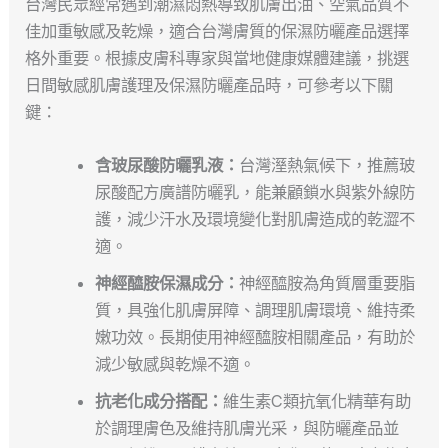
台灣民眾經常遇到潮濕悶熱導致肌膚出油、空氣品質不
佳加重敏感及乾燥，適合台灣膚質的保濕防曬產品選擇
格外重要。根據皮膚科專家與當地健康媒體建議，挑選
日間敏感肌膚護理及保濕防曬產品時，可參考以下關
鍵：
含玻尿酸防曬乳液：
台灣溼熱氣候下，推薦玻
尿酸配方廣譜防曬乳，能兼顧鎖水與紫外線防
護，減少汗水及環境變化對肌膚造成的乾澀不
適。
神經醯胺保濕成分：
神經醯胺為角質層重要脂
質，具強化肌膚屏障、調理肌膚環境、維持柔
嫩功效。長期使用神經醯胺相關產品，有助於
減少敏感與乾燥不適。
抗老化成分搭配：
維生素C類抗氧化精華有助
於調理膚色及維持肌膚光采，與防曬產品並