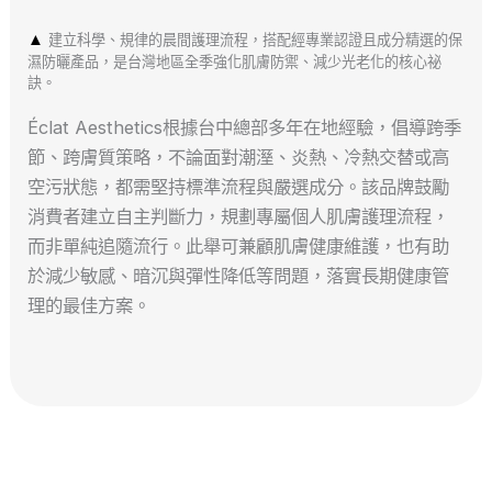
▲
建立科學、規律的晨間護理流程，搭配經專業認證且成分精選的保
濕防曬產品，是台灣地區全季強化肌膚防禦、減少光老化的核心祕
訣。
Éclat Aesthetics根據台中總部多年在地經驗，倡導跨季
節、跨膚質策略，不論面對潮溼、炎熱、冷熱交替或高
空污狀態，都需堅持標準流程與嚴選成分。該品牌鼓勵
消費者建立自主判斷力，規劃專屬個人肌膚護理流程，
而非單純追隨流行。此舉可兼顧肌膚健康維護，也有助
於減少敏感、暗沉與彈性降低等問題，落實長期健康管
理的最佳方案。