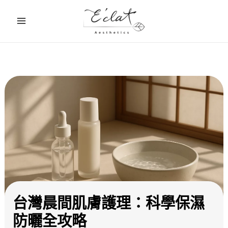
跳
至
主
要
內
容
台灣晨間肌膚護理：科學保濕
防曬全攻略