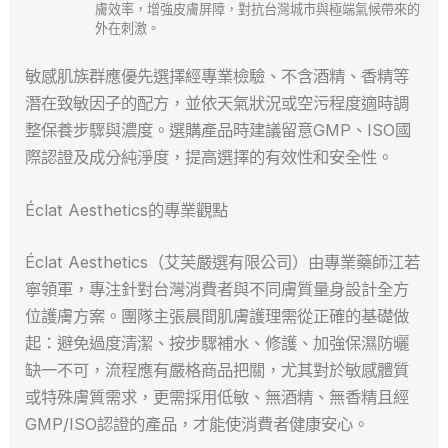
膚效率，增強皮膚屏障，對抗台灣城市與極端氣候帶來的
外在刺激。
敏感肌族群應優先選擇經專業檢驗、不含酒精、香精等
潛在致敏因子的配方，並依天氣狀況或空污程度適時調
整保養步驟與濃度。選購產品時建議留意GMP、ISO國
際認證及成分純淨度，提高選擇的有效性和安全性。
Éclat Aesthetics的專業觀點
Éclat Aesthetics（艾芙嚴選有限公司）由專業藥師江若
寧領軍，專注針對台灣消費者與不同膚質量身設計全方
位護膚方案。團隊主張晨間肌膚護理需從正確的基礎做
起：避免過度清潔、按步驟補水、修護、加強保濕防曬
缺一不可，流程應有嚴格商品把關，尤其對於敏感體質
或特殊膚質需求，更需採用低敏、無酒精、無香精且經
GMP/ISO認證的產品，才能使消費者健康安心。