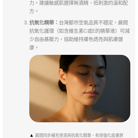
力。建議敏感肌選擇無酒精、低刺激的溫和配
方。
抗氧化精華：
台灣都市空氣品質不穩定，晨間
抗氧化護理（如含維生素C或E的精華液）可減
少自由基壓力，協助維持膚色透亮與肌膚健
康。
▲
晨間同步補充保濕與抗氧化精華，有效強化皮膚屏