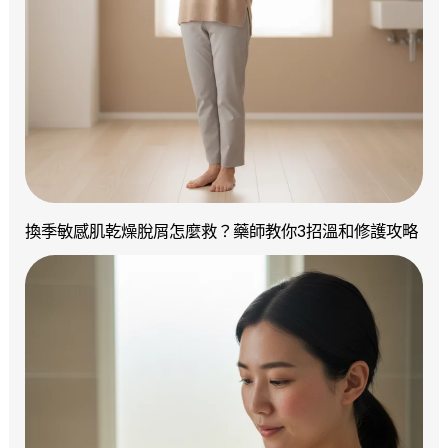
換季敏感肌乾燥脫屑怎麼救？藥師教你3招溫和修護攻略