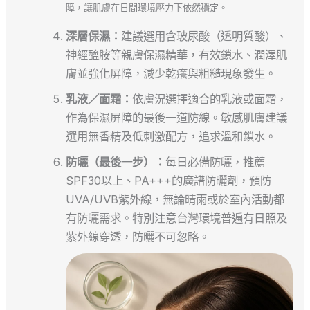
障，讓肌膚在日間環境壓力下依然穩定。
深層保濕：
建議選用含玻尿酸（透明質酸）、
神經醯胺等親膚保濕精華，有效鎖水、潤澤肌
膚並強化屏障，減少乾癢與粗糙現象發生。
乳液／面霜：
依膚況選擇適合的乳液或面霜，
作為保濕屏障的最後一道防線。敏感肌膚建議
選用無香精及低刺激配方，追求溫和鎖水。
防曬（最後一步）：
每日必備防曬，推薦
SPF30以上、PA+++的廣譜防曬劑，預防
UVA/UVB紫外線，無論晴雨或於室內活動都
有防曬需求。特別注意台灣環境普遍有日照及
紫外線穿透，防曬不可忽略。