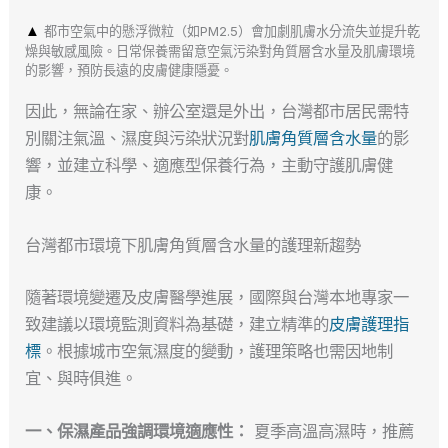
▲
都市空氣中的懸浮微粒（如PM2.5）會加劇肌膚水分流失並提升乾
燥與敏感風險。日常保養需留意空氣污染對角質層含水量及肌膚環境
的影響，預防長遠的皮膚健康隱憂。
因此，無論在家、辦公室還是外出，台灣都市居民需特
別關注氣溫、濕度與污染狀況對
肌膚角質層含水量
的影
響，並建立科學、適應型保養行為，主動守護肌膚健
康。
台灣都市環境下肌膚角質層含水量的護理新趨勢
隨著環境變遷及皮膚醫學進展，國際與台灣本地專家一
致建議以環境監測資料為基礎，建立精準的
皮膚護理指
標
。根據城市空氣濕度的變動，護理策略也需因地制
宜、與時俱進。
一、保濕產品強調環境適應性：
夏季高溫高濕時，推薦