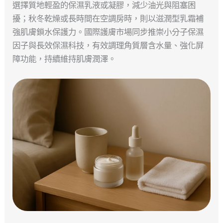
選擇質地輕盈的保濕乳液或凝膠，減少油光與阻塞困
擾；秋冬乾燥或長時間在空調房時，則以滋潤型乳霜補
強肌膚鎖水保護力。國際護膚市場同步推崇小分子保濕
因子與長效保濕科技，有效調理角質層含水量、強化屏
障功能，持續維持肌膚潤澤。