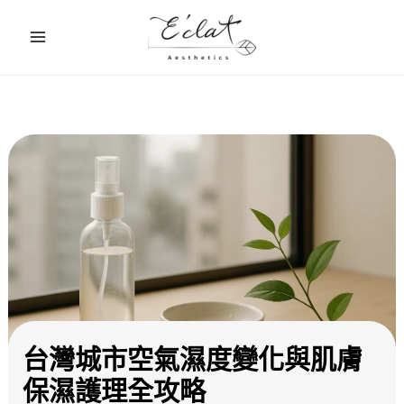
跳
至
主
要
內
容
台灣城市空氣濕度變化與肌膚
保濕護理全攻略