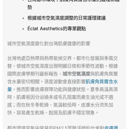
勢
根據城市空氣濕度調整的日常護理建議
Éclat Aesthetics的專業觀點
城市空氣濕度變化對台灣肌膚健康的影響
台灣地處亞熱帶與熱帶氣候交界，都市化發展與季風交
替，使城市空氣濕度出現明顯日夜和季節性波動。根據
國際皮膚學期刊最新報告，
城市空氣濕度
與肌膚角質層
含水量密切相關。濕度波動會直接影響
肌膚角質層含水
量
，進而影響皮膚屏障功能與健康狀態。夏季高溫高濕
時，肌膚易因分泌過多或毛孔阻塞而產生油光或不適
感；而在秋冬季乾燥、氣溫較低時，皮膚水分流失加
快，容易產生乾燥、脫屑及肌膚不穩定現象。
都市環境空氣中常見的PM2.5等懸浮微粒也會對
皮膚護