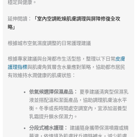
穩定與健康。
延伸閱讀：
「室內空調乾燥肌膚調理與屏障修復全攻
略」
根據城市空氣濕度調整的日常護理建議
根據專家建議與台灣都市生活型態，整理以下日常
皮膚
護理指標
與肌膚角質層含水量應對策略，協助都市居民
有效維持水潤健康的肌膚狀態：
依氣候選擇保濕產品：
夏季建議清爽型保濕乳
液並搭配溫和潔面產品，協助調理肌膚油水平
衡。冬季或長時間處空調室內，宜添加滋養型
乳霜提升鎖水保濕力。
分段式補水護理：
建議隨身攜帶保濕噴霧或精
華液，依情境及肌膚狀丘適時補水，減少肌膚