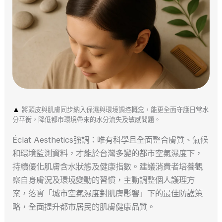
▲
將頭皮與肌膚同步納入保濕與環境調控概念，能更全面守護日常水
分平衡，降低都市環境帶來的水分流失及敏感問題。
Éclat Aesthetics強調：唯有科學且全面整合膚質、氣候
和環境監測資料，才能於台灣多變的都市空氣濕度下，
持續優化肌膚含水狀態及健康指數。建議消費者培養觀
察自身膚況及環境變動的習慣，主動調整個人護理方
案，落實「城市空氣濕度對肌膚影響」下的最佳防護策
略，全面提升都市居民的肌膚健康品質。