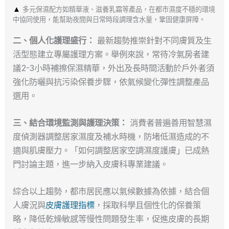
▲
多元保濕配方如精華液、滋養乳霜等產品，在都市濕度不穩的環境
中協同使用，能幫助夜間與日常時段調理含水量，鞏固健康屏障。
二、個人化護理盛行：
最新趨勢推崇針對不同膚質及生
活型態建立專屬護理方案。舉例來說，常待冷氣房者建
議2-3小時補擦保濕精華，外出及長時間活動於戶外者須
強化防曬與抗污染保養步驟，依氣候變化彈性調整產品
選用。
三、結合環境監測與護理決策：
消費者普遍善用智慧濕
度偵測器調整居家濕度及補水時機，防堵低濕造成的不
適與肌膚壓力。「如何調整居家空調濕度護膚」已成熱
門討論主題，進一步納入皮膚科專業建議。
綜合以上趨勢，都市居民應以氣候數據為依據，結合個
人膚況與
皮膚護理指標
，採取科學且個性化的保養策
略，降低乾燥敏感等慢性問題發生率，促進皮膚的長期