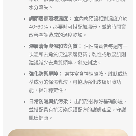
水分流失。
調節居家環境濕度：
室內應預設相對濕度介於
40-60%，必要時可搭配加濕器，並適時開窗
改善空調造成的過度乾燥。
深層清潔與溫和去角質：
油性膚質者每週可一
次溫和去角質促進表層更新；乾性或敏感肌則
建議減少去角質頻率，避免刺激。
強化防禦屏障：
選擇富含神經醯胺、胜肽或植
萃成分的保濕乳液，可協助強化皮膚屏障功
能，提升穩定性。
日常防曬與抗污染：
出門務必做好基礎防曬，
並搭配具有抗污染保護配方的護膚產品，守護
肌膚健康。