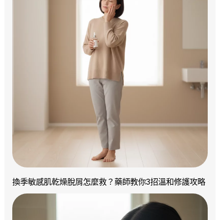
換季敏感肌乾燥脫屑怎麼救？藥師教你3招溫和修護攻略