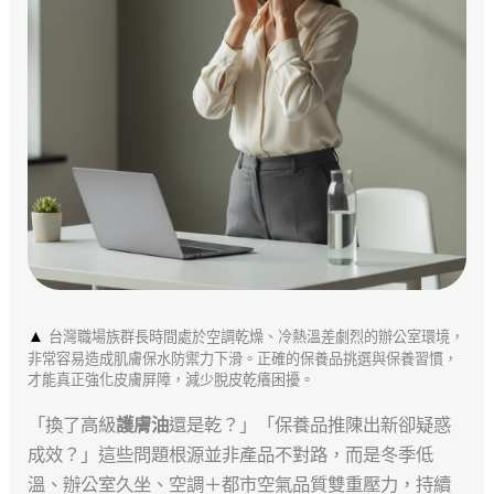
▲
台灣職場族群長時間處於空調乾燥、冷熱溫差劇烈的辦公室環境，
非常容易造成肌膚保水防禦力下滑。正確的保養品挑選與保養習慣，
才能真正強化皮膚屏障，減少脫皮乾癢困擾。
「換了高級
護膚油
還是乾？」「保養品推陳出新卻疑惑
成效？」這些問題根源並非產品不對路，而是冬季低
溫、辦公室久坐、空調＋都市空氣品質雙重壓力，持續