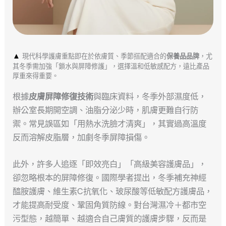
▲
現代科學護膚重點即在於依膚質、季節搭配適合的
保養品品牌
，尤
其冬季需加強「鎖水與屏障修護」，選擇溫和低敏感配方，遠比產品
厚重來得重要。
根據
皮膚屏障修復技術
與臨床資料，冬季外部濕度低，
辦公室長期開空調、油脂分泌少時，肌膚更難自行防
禦。常見誤區如「用熱水洗臉才清爽」，其實過高溫度
反而溶解皮脂層，加劇冬季屏障損傷。
此外，許多人追逐「即效亮白」「高級美容護膚品」，
卻忽略根本的屏障修復。國際學者提出，冬季補充神經
醯胺護膚、維生素C抗氧化、玻尿酸等低敏配方護膚品，
才能提高耐受度、鞏固角質防線。對台灣濕冷＋都市空
污型態，越簡單、越適合自己膚質的護膚步驟，反而是