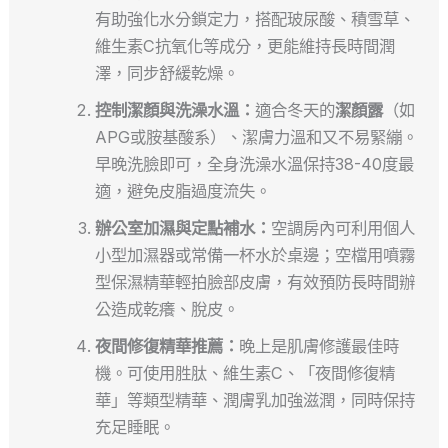
有助強化水分鎖定力，搭配玻尿酸、積雪草、
維生素C抗氧化等成分，更能維持長時間潤
澤，同步舒緩乾燥。
控制潔顏與洗澡水溫：
適合冬天的
潔顏露
（如
APG或胺基酸系）、潔膚力溫和又不易緊繃。
早晚洗臉即可，全身洗澡水溫保持38-40度最
適，避免皮脂過度流失。
辦公室加濕與定點補水：
空調房內可利用個人
小型加濕器或常備一杯水於桌邊；空檔用噴霧
型保濕精華輕拍臉部皮膚，有效預防長時間辦
公造成乾癢、脫皮。
夜間修復精華推薦：
晚上是肌膚修護最佳時
機。可使用胜肽、維生素C、「夜間修復精
華」等類型精華、潤膚乳加強滋潤，同時保持
充足睡眠。