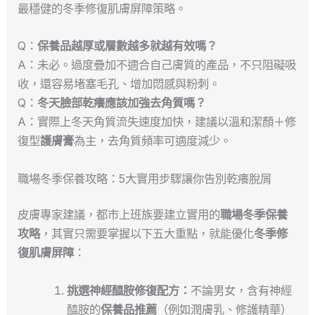
最穩健的冬季修復肌膚屏障策略。
Q：
保養品越厚或層數越多就越有效嗎？
A：未必。過度疊加不適合自己膚質的產品，不只阻礙吸
收，還容易堵塞毛孔、增加悶感與粉刺。
Q：
冬天臉部乾癢應該加強去角質嗎？
A：實際上冬天角質流失速度加快，建議以溫和潔顏＋修
復型
護膚膏
為主，去角質頻率可適度減少。
職場冬季保養攻略：5大實用步驟讓你告別乾癢脫屑
皮膚專家建議，都市上班族要建立實用的
職場冬季保養
攻略
，其實只需要掌握以下五大重點，就能優化
冬季修
復肌膚屏障
：
挑選神經醯胺修復配方：
不論男女，含有神經
醯胺的
保養品推薦
（例如潤膚乳、修護精華）