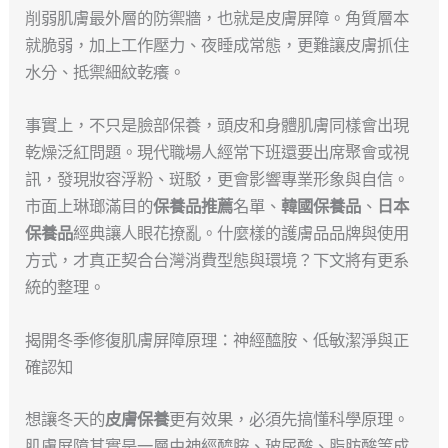
削弱肌膚最外層的防禦牆，也就是皮膚屏障。角質層本
就脆弱，加上工作壓力、夜睡成常態，更難讓皮膚抓住
水分、抵禦細紋乾癢。
事實上，不只是臉部保養，頭皮和身體肌膚同樣會出現
乾燥泛紅問題。現代職場人經常下班還要出席聚會或視
訊，發現妝容浮粉、斑駁，更會影響專業形象與自信。
市面上琳瑯滿目的
保養品推薦
名單、
韓國保養品
、
日本
保養品
經典讓人眼花撩亂。什麼樣的護膚品品牌與使用
方式，才真正契合台灣消費型態與環境？下文將有更系
統的整理。
揭開冬季修復肌膚屏障原理：神經醯胺、低敏潔淨與正
確認知
想讓冬天的
皮膚保養
更有效果，必須先搞懂科學原理。
肌膚屏障其實是一層由神經醯胺、玻尿酸、脂肪酸等成