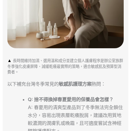
▲
長時間維持加濕、選用溫和成分並建立個人護膚程序是辦公室族群
冬季強化皮膚屏障、減緩乾癢最實際的策略，適合敏感肌及預算型消
費者。
以下補充台灣冬季常見的
敏感肌護理方案
熱問：
Q: 捨不得換掉春夏愛用的保養品會怎樣？
A: 春夏用的清爽型產品到了冬季無法完全鎖住
水分，容易出現表層乾癢脫屑，建議改用質地
較濃潤的潤膚乳或晚霜，且可適度嘗試含神經