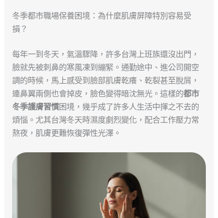
冬季都市職場保養困境：為什麼肌膚屏障特別容易受
損？
每年一到冬天，氣溫驟降，許多台灣上班族還沒出門，
臉就先被刺鼻的寒風凍到繃緊。通勤途中、進公司開空
調的時候，馬上感受到臉部肌膚乾癢、乾裂甚至脫屑，
連鼻翼兩側也會掉皮，臉色變得暗沈無光。這樣的
都市
冬季護膚習慣
困境，幾乎成了許多人生活中揮之不去的
煩惱。尤其台灣冬天時濕度劇烈變化，配合工作壓力常
熬夜，肌膚更難恢復彈性光澤。