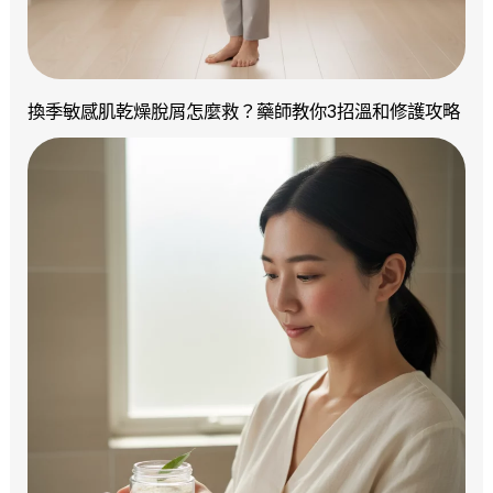
換季敏感肌乾燥脫屑怎麼救？藥師教你3招溫和修護攻略