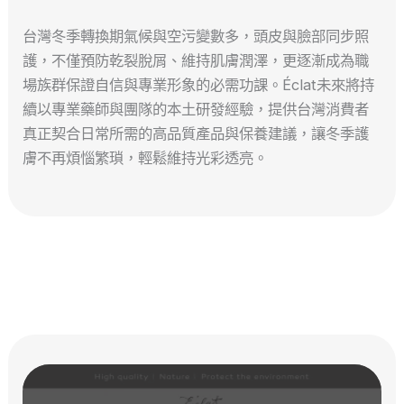
台灣冬季轉換期氣候與空污變數多，頭皮與臉部同步照
護，不僅預防乾裂脫屑、維持肌膚潤澤，更逐漸成為職
場族群保證自信與專業形象的必需功課。Éclat未來將持
續以專業藥師與團隊的本土研發經驗，提供台灣消費者
真正契合日常所需的高品質產品與保養建議，讓冬季護
膚不再煩惱繁瑣，輕鬆維持光彩透亮。