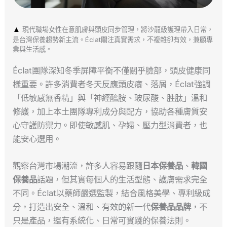
▲
現代職場女性在意肌膚與頭皮同步管理，將沙龍級護理帶入日常，
是台灣保養趨勢新主流。Éclat關注真實需求，不複雜卻有效，兼顧專
業與生活感。
Éclat團隊深知冬季屏障平衡不僅關乎臉部，頭皮健康同
樣重要。許多消費者冬天反應頭皮癢、落屑，Éclat強調
「低敏感無香精」與「神經醯胺、玻尿酸、胜肽」溫和
修護，加上本土團隊專利成分與配方，協助各種膚質安
心守護防禦力。即使敏感肌、孕婦、壓力型消費者，也
能安心選用。
觀察台灣市場潮流，許多人容易跟隨
日本保養品
、
韓國
保養品
話題，但其實每個人的生活型態、護膚需求完全
不同。Éclat以藥師嚴選監製，結合風格美學、專利級成
分，打造出安全、溫和、有效的新一代
保養品品牌
，不
只是產品，還有系統化、日常可實踐的保養法則。