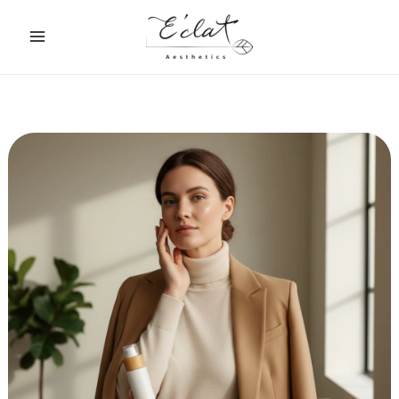
跳
至
主
要
內
容